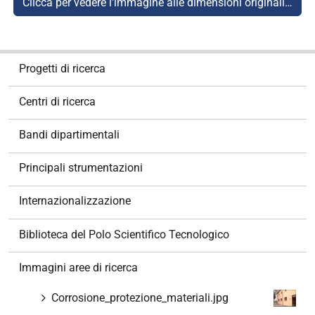
Clicca per vedere l'immagine alle dimensioni originali…
N
Progetti di ricerca
a
v
Centri di ricerca
i
g
Bandi dipartimentali
a
z
Principali strumentazioni
i
o
Internazionalizzazione
n
e
Biblioteca del Polo Scientifico Tecnologico
Immagini aree di ricerca
Corrosione_protezione_materiali.jpg