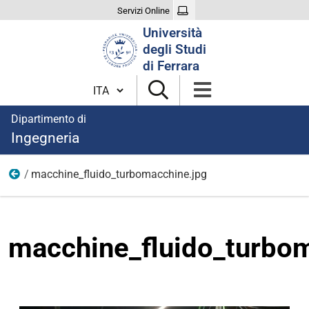
Servizi Online
Cerca
Università
nel
degli Studi
sito
di Ferrara
Cambia lingua
Dipartimento di
Ingegneria
macchine_fluido_turbomacchine.jpg
Immagini aree di ricerca
macchine_fluido_turbo