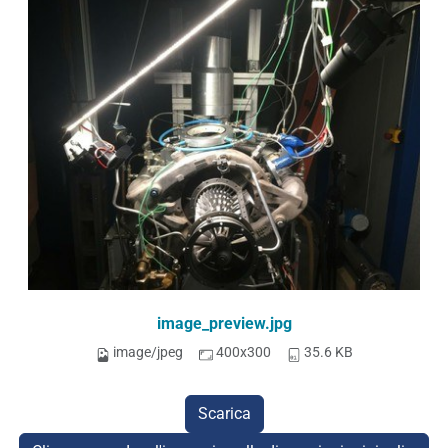
image_preview.jpg
image/jpeg
400x300
35.6 KB
Scarica