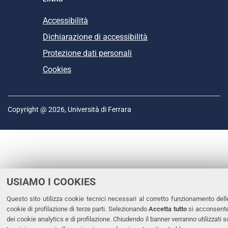
Accessibilità
Dichiarazione di accessibilità
Protezione dati personali
Cookies
Copyright @ 2026, Università di Ferrara
USIAMO I COOKIES
Questo sito utilizza cookie tecnici necessari al corretto funzionamento dell
cookie di profilazione di terze parti. Selezionando
Accetta tutto
si acconsente 
dei cookie analytics e di profilazione. Chiudendo il banner verranno utilizzati s