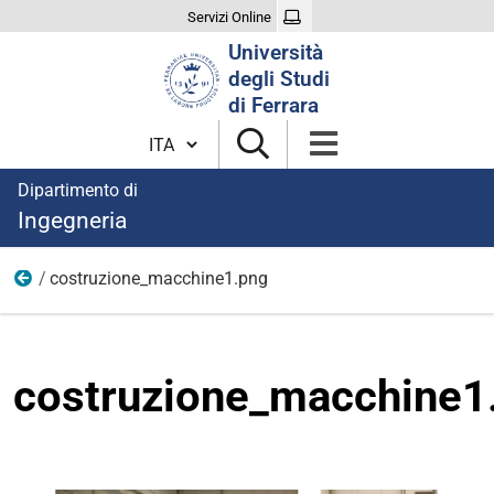
Servizi Online
Cerca
Università
nel
degli Studi
sito
di Ferrara
Cambia lingua
Dipartimento di
Ingegneria
costruzione_macchine1.png
Immagini aree di ricerca
costruzione_macchine1