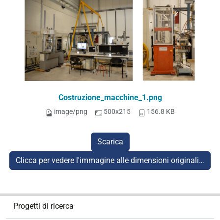
Costruzione_macchine_1.png
image/png
500x215
156.8 KB
Scarica
Clicca per vedere l'immagine alle dimensioni originali…
N
Progetti di ricerca
a