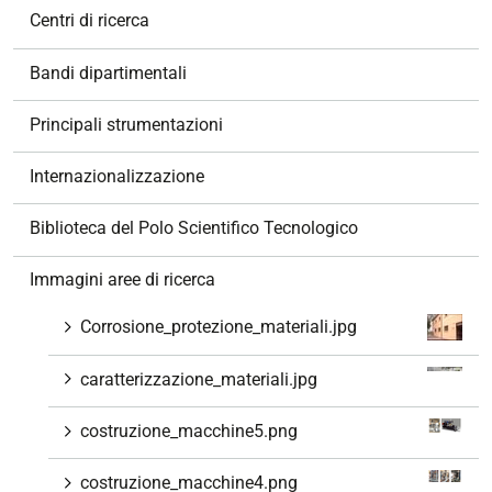
v
Centri di ricerca
i
g
Bandi dipartimentali
a
z
Principali strumentazioni
i
o
Internazionalizzazione
n
e
Biblioteca del Polo Scientifico Tecnologico
Immagini aree di ricerca
Corrosione_protezione_materiali.jpg
caratterizzazione_materiali.jpg
costruzione_macchine5.png
costruzione_macchine4.png