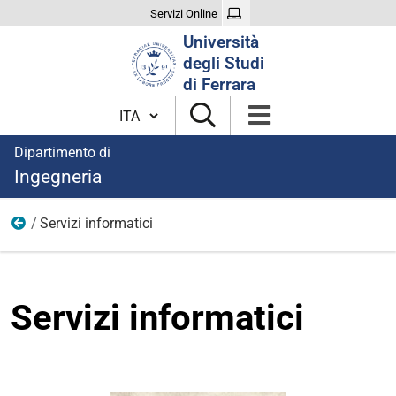
Servizi Online
Cerca
Università
nel
degli Studi
sito
di Ferrara
Cambia lingua
Dipartimento di
Ingegneria
Servizi informatici
Immagini
Servizi informatici