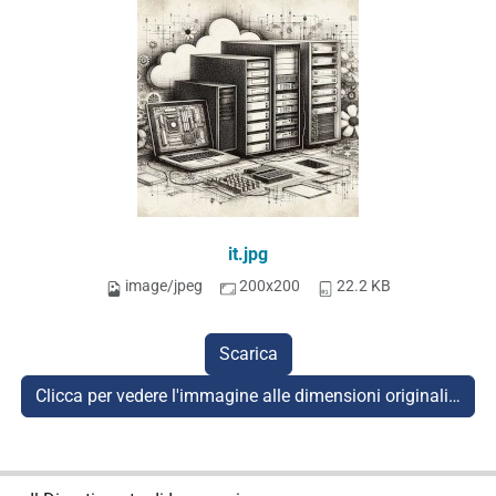
it.jpg
image/jpeg
200x200
22.2 KB
Scarica
Clicca per vedere l'immagine alle dimensioni originali…
N