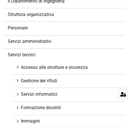
Il Dipartimento di Ingegneria
a
v
Struttura organizzativa
i
g
Personale
a
z
Servizi amministrativi
i
o
Servizi tecnici
n
e
Accesso alle strutture e sicurezza
Gestione dei rifiuti
Servizi informatici
Formazione docenti
Immagini