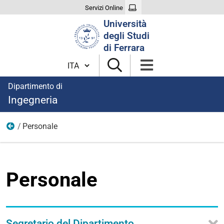
Servizi Online
Cerca
Università
nel
degli Studi
sito
di Ferrara
Cambia lingua
Dipartimento di
Ingegneria
Personale
Organizzazione
Personale
Segretario del Dipartimento