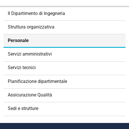
N
Il Dipartimento di Ingegneria
a
v
Struttura organizzativa
i
g
Personale
a
z
Servizi amministrativi
i
o
Servizi tecnici
n
e
Pianificazione dipartimentale
Assicurazione Qualità
Sedi e strutture