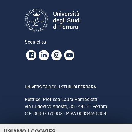
Università
degli Studi
di Ferrara
Seguici su
Facebook
Linkedin
Instagram
Youtube
UNIVERSITÀ DEGLI STUDI DI FERRARA
Rettrice: Prof.ssa Laura Ramaciotti
via Ludovico Ariosto, 35 - 44121 Ferrara
C.F. 80007370382 - P.IVA 00434690384
USIAMO I COOKIES
CONTATTI