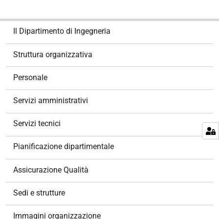
N
Il Dipartimento di Ingegneria
a
v
Struttura organizzativa
i
g
Personale
a
z
Servizi amministrativi
i
o
Servizi tecnici
n
e
Pianificazione dipartimentale
Assicurazione Qualità
Sedi e strutture
Immagini organizzazione