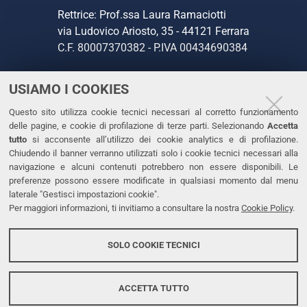
Rettrice: Prof.ssa Laura Ramaciotti
via Ludovico Ariosto, 35 - 44121 Ferrara
C.F. 80007370382 - P.IVA 00434690384
USIAMO I COOKIES
CONTATTI
Questo sito utilizza cookie tecnici necessari al corretto funzionamento
Tel. +39 0532 293111
delle pagine, e cookie di profilazione di terze parti. Selezionando
Accetta
Fax. +39 0532 293031
tutto
si acconsente all’utilizzo dei cookie analytics e di profilazione.
PEC
Chiudendo il banner verranno utilizzati solo i cookie tecnici necessari alla
navigazione e alcuni contenuti potrebbero non essere disponibili. Le
preferenze possono essere modificate in qualsiasi momento dal menu
LINKS
laterale "Gestisci impostazioni cookie".
Per maggiori informazioni, ti invitiamo a consultare la nostra
Cookie Policy
.
Accessibilità
Dichiarazione di accessibilità
SOLO COOKIE TECNICI
Protezione dati personali
Cookies
ACCETTA TUTTO