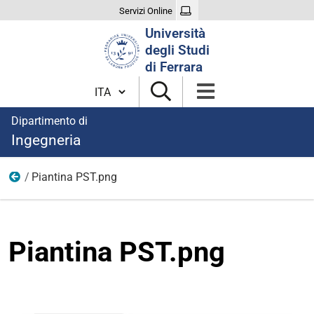
Servizi Online
Cerca
Università
nel
degli Studi
sito
di Ferrara
Cambia lingua
Dipartimento di
Ingegneria
Piantina PST.png
Immagini organizzazione
Piantina PST.png