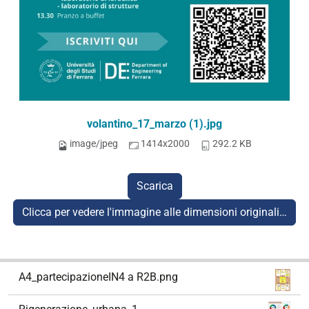
volantino_17_marzo (1).jpg
image/jpeg
1414x2000
292.2 KB
Scarica
Clicca per vedere l'immagine alle dimensioni originali…
N
A4_partecipazioneIN4 a R2B.png
a
v