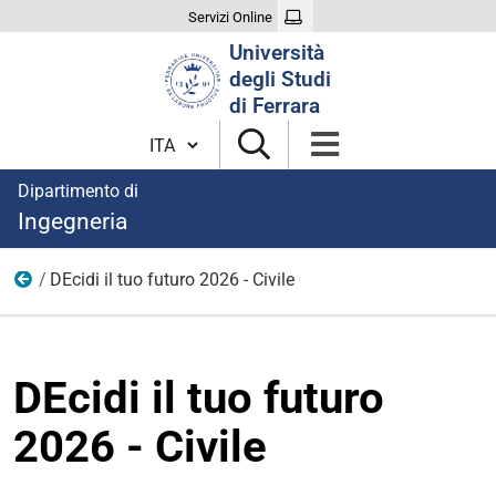
Servizi Online
Cerca
Università
nel
degli Studi
sito
di Ferrara
Cambia lingua
Dipartimento di
Ingegneria
DEcidi il tuo futuro 2026 - Civile
Immagini notizie
DEcidi il tuo futuro
2026 - Civile