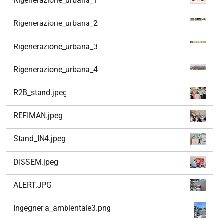
Rigenerazione_urbana_1
i
g
Rigenerazione_urbana_2
a
z
Rigenerazione_urbana_3
i
o
Rigenerazione_urbana_4
n
e
R2B_stand.jpeg
REFIMAN.jpeg
Stand_IN4.jpeg
DISSEM.jpeg
ALERT.JPG
Ingegneria_ambientale3.png