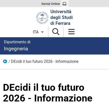
Servizi Online
Cerca
Università
nel
degli Studi
sito
di Ferrara
Cambia lingua
Dipartimento di
Ingegneria
DEcidi il tuo futuro 2026 - Informazione
Immagini notizie
DEcidi il tuo futuro
2026 - Informazione