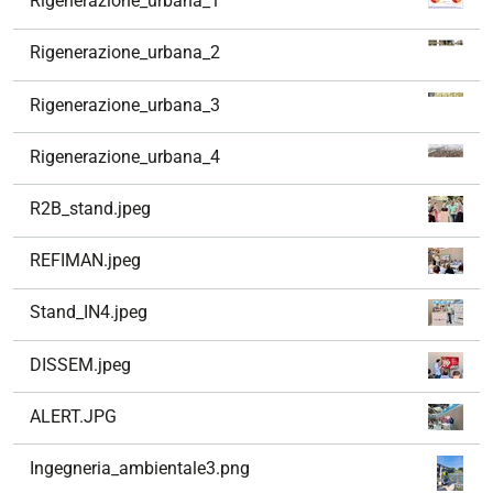
Rigenerazione_urbana_1
i
g
Rigenerazione_urbana_2
a
z
Rigenerazione_urbana_3
i
o
Rigenerazione_urbana_4
n
e
R2B_stand.jpeg
REFIMAN.jpeg
Stand_IN4.jpeg
DISSEM.jpeg
ALERT.JPG
Ingegneria_ambientale3.png