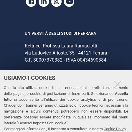
Facebook
Linkedin
Instagram
Youtube
UNIVERSITÀ DEGLI STUDI DI FERRARA
Rettrice: Prof.ssa Laura Ramaciotti
via Ludovico Ariosto, 35 - 44121 Ferrara
C.F. 80007370382 - P.IVA 00434690384
USIAMO I COOKIES
CONTATTI
Questo sito utilizza cookie tecnici necessari al corretto funzionamento
Tel. +39 0532 293111
delle pagine, e cookie di profilazione di terze parti. Selezionando
Accetta
Fax. +39 0532 293031
tutto
si acconsente all’utilizzo dei cookie analytics e di profilazione.
PEC
Chiudendo il banner verranno utilizzati solo i cookie tecnici necessari alla
navigazione e alcuni contenuti potrebbero non essere disponibili. Le
preferenze possono essere modificate in qualsiasi momento dal menu
LINKS
laterale "Gestisci impostazioni cookie".
Per maggiori informazioni, ti invitiamo a consultare la nostra
Cookie Policy
.