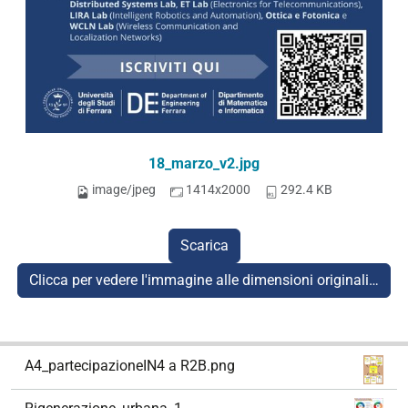
18_marzo_v2.jpg
image/jpeg
1414x2000
292.4 KB
Scarica
Clicca per vedere l'immagine alle dimensioni originali…
N
A4_partecipazioneIN4 a R2B.png
a
v