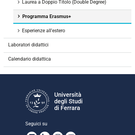
o
Laurea a Doppio Titolo (Double Degree)
n
e
Programma Erasmus+
Esperienze all'estero
Laboratori didattici
Calendario didattica
Università
degli Studi
di Ferrara
Seguici su