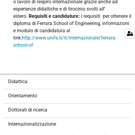
o lavoro di respiro internazionale grazie anche ad
esperienze didattiche e di tirocinio svolti all’
estero.
Requisiti e candidature:
I requisiti per ottenere il
diploma di Ferrara School of Engineering, informazioni
e modulo di candidatura al
link:
http://www.unife.it/it/internazionale/ferrara-
school-of
N
Didattica
a
v
Orientamento
i
g
Dottorati di ricerca
a
z
Internazionalizzazione
i