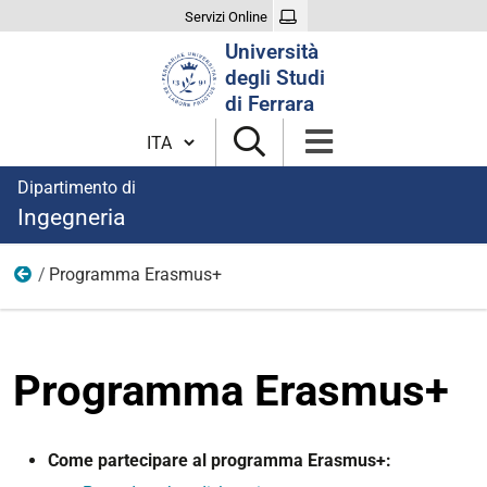
Servizi Online
Cerca
Università
nel
degli Studi
sito
di Ferrara
Cambia lingua
Dipartimento di
Ingegneria
Programma Erasmus+
Internazionalizzazione
Programma Erasmus+
Come partecipare al programma Erasmus+: