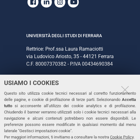
Facebook
Linkedin
Instagram
Youtube
UNIVERSITÀ DEGLI STUDI DI FERRARA
Rettrice: Prof.ssa Laura Ramaciotti
via Ludovico Ariosto, 35 - 44121 Ferrara
C.F. 80007370382 - P.IVA 00434690384
USIAMO I COOKIES
CONTATTI
Questo sito utilizza cookie tecnici necessari al corretto funzionamento
Tel. +39 0532 293111
delle pagine, e cookie di profilazione di terze parti. Selezionando
Accetta
Fax. +39 0532 293031
tutto
si acconsente all’utilizzo dei cookie analytics e di profilazione.
PEC
Chiudendo il banner verranno utilizzati solo i cookie tecnici necessari alla
navigazione e alcuni contenuti potrebbero non essere disponibili. Le
preferenze possono essere modificate in qualsiasi momento dal menu
LINKS
laterale "Gestisci impostazioni cookie".
Per maggiori informazioni, ti invitiamo a consultare la nostra
Cookie Policy
.