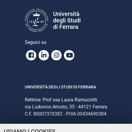
Università
degli Studi
di Ferrara
Seguici su
Facebook
Linkedin
Instagram
Youtube
UNIVERSITÀ DEGLI STUDI DI FERRARA
Rettrice: Prof.ssa Laura Ramaciotti
via Ludovico Ariosto, 35 - 44121 Ferrara
C.F. 80007370382 - P.IVA 00434690384
USIAMO I COOKIES
CONTATTI