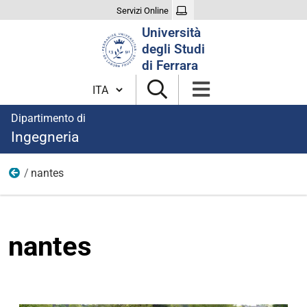
Servizi Online
Cerca
Università
nel
degli Studi
sito
di Ferrara
Cambia lingua
Dipartimento di
Ingegneria
nantes
immagini
nantes