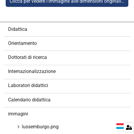
Clicca per vedere l'immagine alle dimensioni originali…
N
Didattica
a
v
Orientamento
i
g
Dottorati di ricerca
a
z
Internazionalizzazione
i
o
Laboratori didattici
n
e
Calendario didattica
immagini
lussemburgo.png