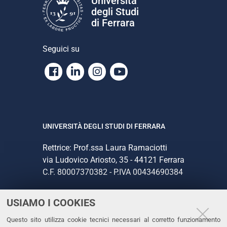
Università
degli Studi
di Ferrara
Seguici su
Facebook
Linkedin
Instagram
Youtube
UNIVERSITÀ DEGLI STUDI DI FERRARA
Rettrice: Prof.ssa Laura Ramaciotti
via Ludovico Ariosto, 35 - 44121 Ferrara
C.F. 80007370382 - P.IVA 00434690384
USIAMO I COOKIES
CONTATTI
Questo sito utilizza cookie tecnici necessari al corretto funzionamento
Tel. +39 0532 293111