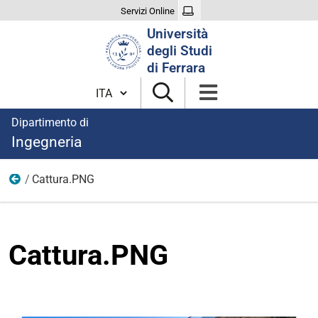
Servizi Online
Cerca
Università
nel
degli Studi
sito
di Ferrara
Cambia lingua
Dipartimento di
Ingegneria
Cattura.PNG
immagini
Cattura.PNG