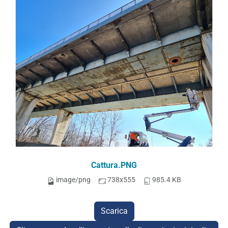
Cattura.PNG
image/png
738x555
985.4 KB
Scarica