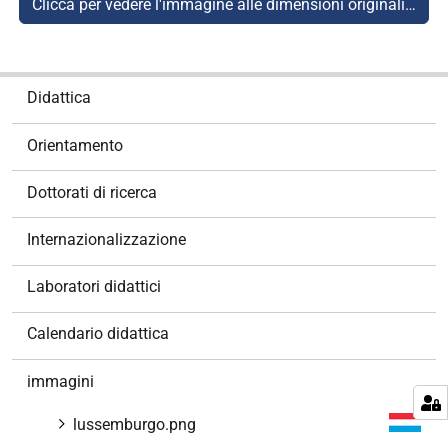
Clicca per vedere l'immagine alle dimensioni originali…
N
Didattica
a
v
Orientamento
i
g
Dottorati di ricerca
a
z
Internazionalizzazione
i
o
Laboratori didattici
n
e
Calendario didattica
immagini
lussemburgo.png