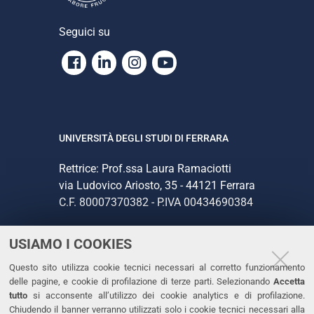
Seguici su
Facebook
Linkedin
Instagram
Youtube
UNIVERSITÀ DEGLI STUDI DI FERRARA
Rettrice: Prof.ssa Laura Ramaciotti
via Ludovico Ariosto, 35 - 44121 Ferrara
C.F. 80007370382 - P.IVA 00434690384
USIAMO I COOKIES
CONTATTI
Questo sito utilizza cookie tecnici necessari al corretto funzionamento
Tel. +39 0532 293111
delle pagine, e cookie di profilazione di terze parti. Selezionando
Accetta
Fax. +39 0532 293031
tutto
si acconsente all’utilizzo dei cookie analytics e di profilazione.
PEC
Chiudendo il banner verranno utilizzati solo i cookie tecnici necessari alla