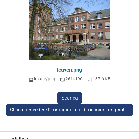
leuven.png
image/png
261x196
137.6 KB
Scarica
Clicca per vedere l'immagine alle dimensioni originali…
N
Didattica