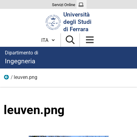
Servizi Online
Cerca
Università
nel
degli Studi
sito
di Ferrara
Cambia lingua
Dipartimento di
Ingegneria
leuven.png
immagini
leuven.png