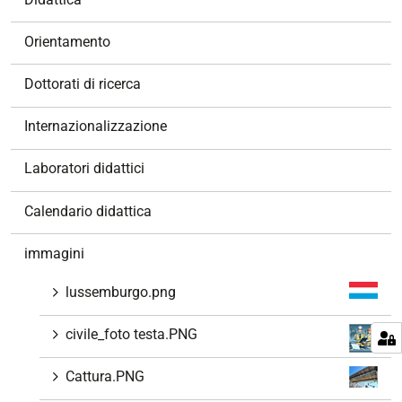
a
v
Orientamento
i
g
Dottorati di ricerca
a
z
Internazionalizzazione
i
o
Laboratori didattici
n
e
Calendario didattica
immagini
lussemburgo.png
civile_foto testa.PNG
Cattura.PNG