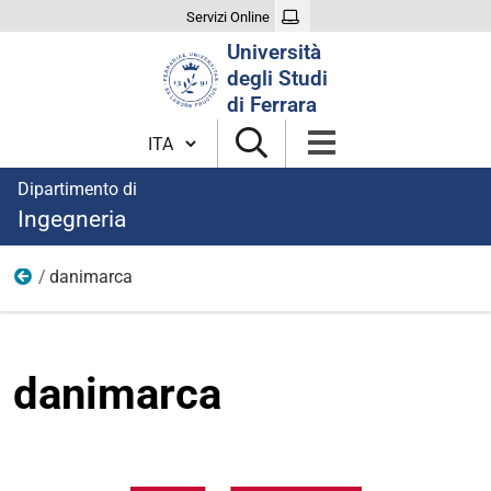
Servizi Online
Cerca
Università
nel
degli Studi
sito
di Ferrara
Cambia lingua
Dipartimento di
Ingegneria
danimarca
immagini
danimarca