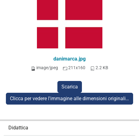
danimarca.jpg
image/jpeg
211x160
2.2 KB
Scarica
Clicca per vedere l'immagine alle dimensioni originali…
N
Didattica
a