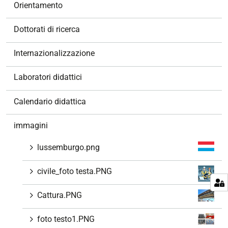
v
Orientamento
i
g
Dottorati di ricerca
a
z
Internazionalizzazione
i
o
Laboratori didattici
n
e
Calendario didattica
immagini
lussemburgo.png
civile_foto testa.PNG
Cattura.PNG
foto testo1.PNG