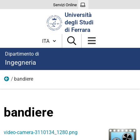
Servizi Online
Cerca
Università
nel
degli Studi
sito
di Ferrara
Cambia lingua
Dipartimento di
Ingegneria
bandiere
immagini
bandiere
video-camera-3110134_1280.png