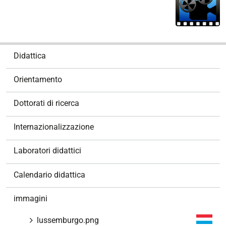
N
Didattica
a
v
Orientamento
i
g
Dottorati di ricerca
a
z
Internazionalizzazione
i
o
Laboratori didattici
n
e
Calendario didattica
immagini
lussemburgo.png