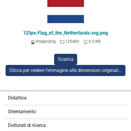
125px-Flag_of_the_Netherlands.svg.png
image/png
125x83
0.3 KB
Scarica
Clicca per vedere l'immagine alle dimensioni originali…
N
Didattica
a
v
Orientamento
i
g
Dottorati di ricerca
a