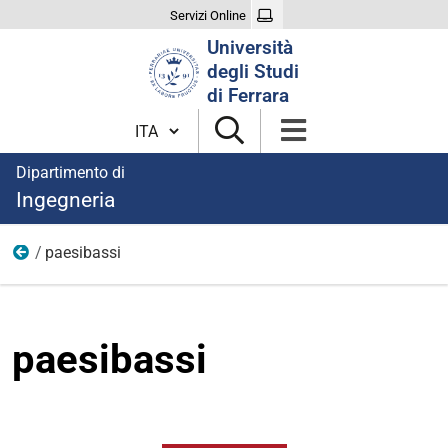
Servizi Online
Cerca
Università
nel
degli Studi
sito
di Ferrara
Cambia lingua
Dipartimento di
Ingegneria
paesibassi
immagini
paesibassi