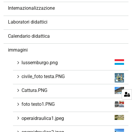
z
Internazionalizzazione
i
o
Laboratori didattici
n
e
Calendario didattica
immagini
lussemburgo.png
civile_foto testa.PNG
Cattura.PNG
foto testo1.PNG
operaidraulica1.jpeg