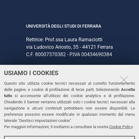
UNIVERSITÀ DEGLI STUDI DI FERRARA
Rettrice: Prof.ssa Laura Ramaciotti
via Ludovico Ariosto, 35 - 44121 Ferrara
C.F. 80007370382 - P.IVA 00434690384
USIAMO I COOKIES
CONTATTI
Questo sito utilizza cookie tecnici necessari al corretto funzionamento
Tel. +39 0532 293111
delle pagine, e cookie di profilazione di terze parti. Selezionando
Accetta
Fax. +39 0532 293031
tutto
si acconsente all’utilizzo dei cookie analytics e di profilazione.
PEC
Chiudendo il banner verranno utilizzati solo i cookie tecnici necessari alla
navigazione e alcuni contenuti potrebbero non essere disponibili. Le
preferenze possono essere modificate in qualsiasi momento dal menu
LINKS
laterale "Gestisci impostazioni cookie".
Per maggiori informazioni, ti invitiamo a consultare la nostra
Cookie Policy
.
Accessibilità