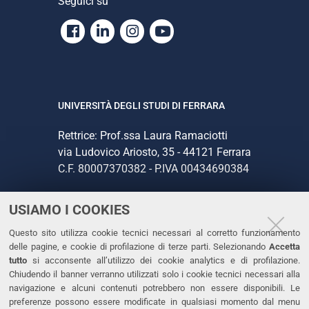
Seguici su
Facebook
Linkedin
Instagram
Youtube
UNIVERSITÀ DEGLI STUDI DI FERRARA
Rettrice: Prof.ssa Laura Ramaciotti
via Ludovico Ariosto, 35 - 44121 Ferrara
C.F. 80007370382 - P.IVA 00434690384
USIAMO I COOKIES
CONTATTI
Questo sito utilizza cookie tecnici necessari al corretto funzionamento
Tel. +39 0532 293111
delle pagine, e cookie di profilazione di terze parti. Selezionando
Accetta
Fax. +39 0532 293031
tutto
si acconsente all’utilizzo dei cookie analytics e di profilazione.
PEC
Chiudendo il banner verranno utilizzati solo i cookie tecnici necessari alla
navigazione e alcuni contenuti potrebbero non essere disponibili. Le
preferenze possono essere modificate in qualsiasi momento dal menu