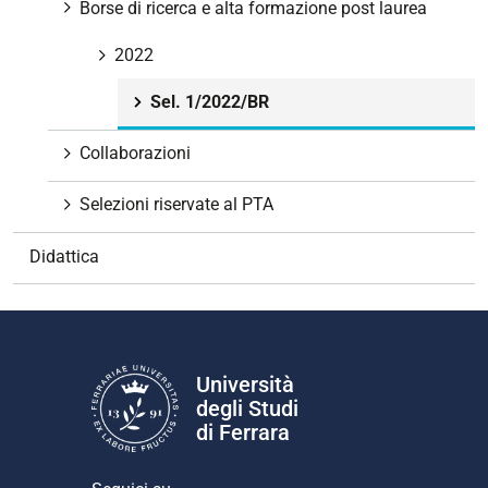
v
Borse di ricerca e alta formazione post laurea
i
g
2022
a
Sel. 1/2022/BR
z
i
Collaborazioni
o
n
Selezioni riservate al PTA
e
Didattica
Università
degli Studi
di Ferrara