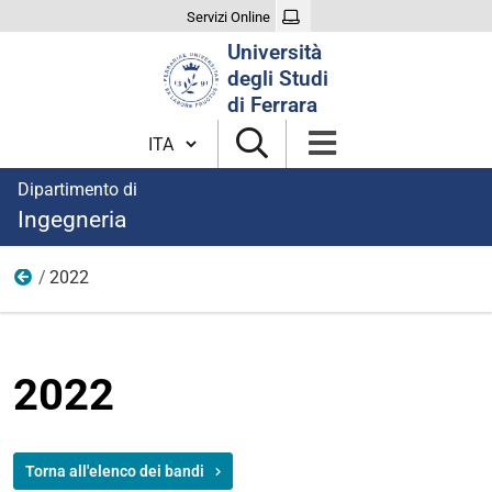
Servizi Online
Cerca
Università
nel
degli Studi
sito
di Ferrara
Cambia lingua
Dipartimento di
Ingegneria
2022
Borse di ricerca e alta formazione post laurea
2022
Torna all'elenco dei bandi