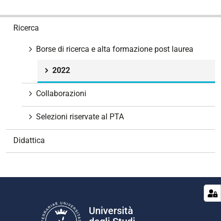
N
Ricerca
a
v
Borse di ricerca e alta formazione post laurea
i
g
2022
a
z
Collaborazioni
i
Selezioni riservate al PTA
o
n
Didattica
e
Università