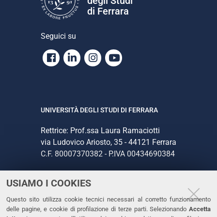
degli Studi
di Ferrara
Seguici su
Facebook
Linkedin
Instagram
Youtube
UNIVERSITÀ DEGLI STUDI DI FERRARA
Rettrice: Prof.ssa Laura Ramaciotti
via Ludovico Ariosto, 35 - 44121 Ferrara
C.F. 80007370382 - P.IVA 00434690384
USIAMO I COOKIES
CONTATTI
Questo sito utilizza cookie tecnici necessari al corretto funzionamento
Tel. +39 0532 293111
delle pagine, e cookie di profilazione di terze parti. Selezionando
Accetta
Fax. +39 0532 293031