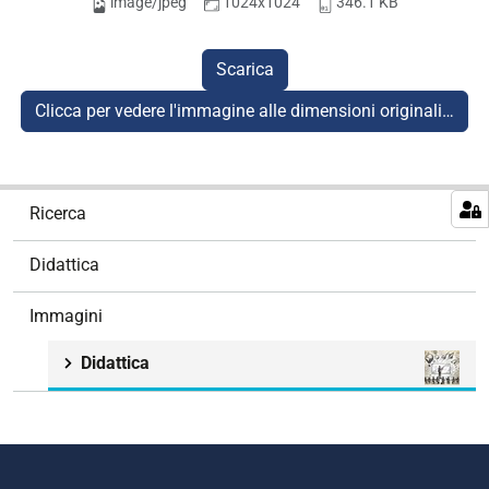
image/jpeg
1024x1024
346.1 KB
Scarica
Clicca per vedere l'immagine alle dimensioni originali…
N
Ricerca
a
v
Didattica
i
g
Immagini
a
z
Didattica
i
o
n
e