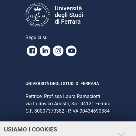
Università
degli Studi
di Ferrara
Seguici su
Facebook
Linkedin
Instagram
Youtube
UNIVERSITÀ DEGLI STUDI DI FERRARA
Rettrice: Prof.ssa Laura Ramaciotti
via Ludovico Ariosto, 35 - 44121 Ferrara
C.F. 80007370382 - P.IVA 00434690384
USIAMO I COOKIES
CONTATTI