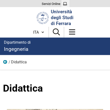
Servizi Online
Cerca
Università
nel
degli Studi
sito
di Ferrara
Cambia lingua
Dipartimento di
Ingegneria
Didattica
Immagini
Didattica