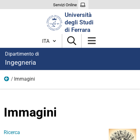
Servizi Online
Cerca
Università
nel
degli Studi
sito
di Ferrara
Cambia lingua
Dipartimento di
Ingegneria
Immagini
Bandi
Immagini
Ricerca