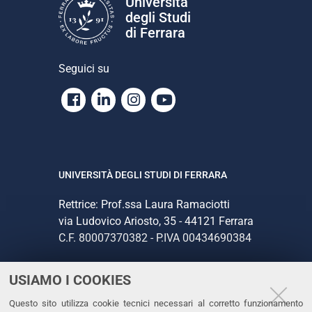
Università
degli Studi
di Ferrara
Seguici su
Facebook
Linkedin
Instagram
Youtube
UNIVERSITÀ DEGLI STUDI DI FERRARA
Rettrice: Prof.ssa Laura Ramaciotti
via Ludovico Ariosto, 35 - 44121 Ferrara
C.F. 80007370382 - P.IVA 00434690384
USIAMO I COOKIES
CONTATTI
Questo sito utilizza cookie tecnici necessari al corretto funzionamento
Tel. +39 0532 293111