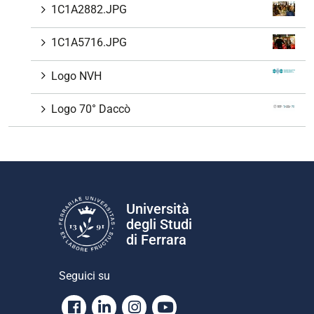
1C1A2882.JPG
1C1A5716.JPG
Logo NVH
Logo 70° Daccò
Università
degli Studi
di Ferrara
Seguici su
Facebook
Linkedin
Instagram
Youtube