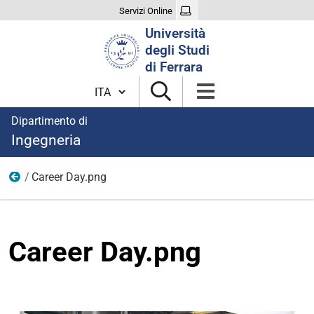
Servizi Online
Cerca
Università
nel
degli Studi
sito
di Ferrara
Cambia lingua
Dipartimento di
Ingegneria
Career Day.png
Immagini terza missione
Career Day.png