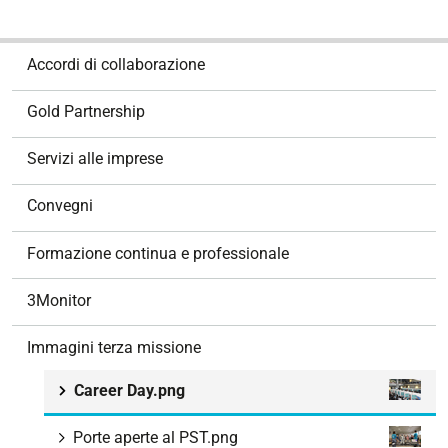
N
Accordi di collaborazione
a
v
Gold Partnership
i
g
Servizi alle imprese
a
z
Convegni
i
o
Formazione continua e professionale
n
e
3Monitor
Immagini terza missione
Career Day.png
Porte aperte al PST.png