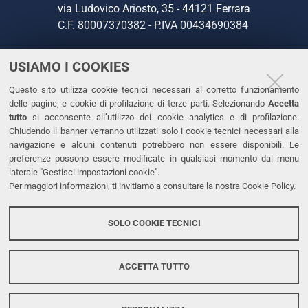
via Ludovico Ariosto, 35 - 44121 Ferrara
C.F. 80007370382 - P.IVA 00434690384
USIAMO I COOKIES
CONTATTI
Questo sito utilizza cookie tecnici necessari al corretto funzionamento
Tel. +39 0532 293111
delle pagine, e cookie di profilazione di terze parti. Selezionando
Accetta
Fax. +39 0532 293031
tutto
si acconsente all’utilizzo dei cookie analytics e di profilazione.
PEC
Chiudendo il banner verranno utilizzati solo i cookie tecnici necessari alla
navigazione e alcuni contenuti potrebbero non essere disponibili. Le
preferenze possono essere modificate in qualsiasi momento dal menu
LINKS
laterale "Gestisci impostazioni cookie".
Per maggiori informazioni, ti invitiamo a consultare la nostra
Cookie Policy
.
Accessibilità
Dichiarazione di accessibilità
SOLO COOKIE TECNICI
Protezione dati personali
Cookies
ACCETTA TUTTO