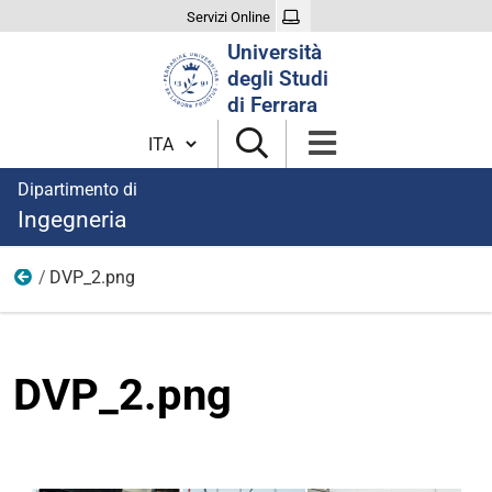
Servizi Online
Cerca
Università
nel
degli Studi
sito
di Ferrara
Cambia lingua
Dipartimento di
Ingegneria
DVP_2.png
Immagini Gold Partnership
DVP_2.png