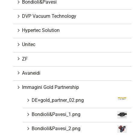
g
Bondioli&Pavesi
a
z
DVP Vacuum Technology
i
o
Hypertec Solution
n
e
Unitec
ZF
Avaneidi
Immagini Gold Partnership
DE+gold_partner_02.png
Bondioli&Pavesi_1.png
Bondioli&Pavesi_2.png