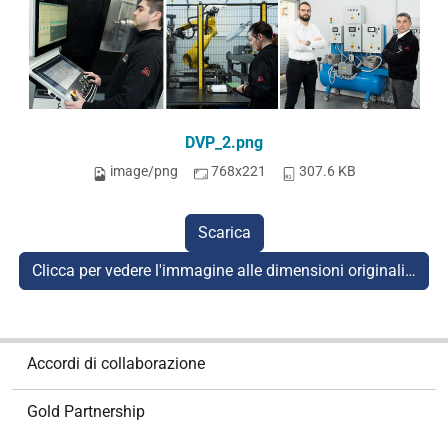
DVP_2.png
image/png
768x221
307.6 KB
Scarica
Clicca per vedere l'immagine alle dimensioni originali…
N
Accordi di collaborazione
a
v
Gold Partnership
i