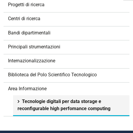
N
Progetti di ricerca
a
v
Centri di ricerca
i
g
Bandi dipartimentali
a
z
Principali strumentazioni
i
o
Internazionalizzazione
n
e
Biblioteca del Polo Scientifico Tecnologico
Area Informazione
Tecnologie digitali per data storage e
reconfigurable high perfomance computing