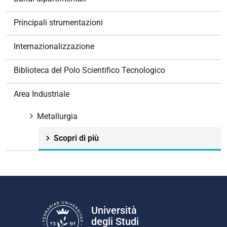
a
z
Principali strumentazioni
i
o
Internazionalizzazione
n
e
Biblioteca del Polo Scientifico Tecnologico
Area Industriale
Metallurgia
Scopri di più
Università
degli Studi