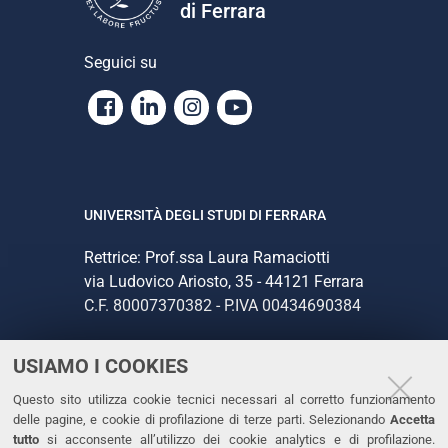
di Ferrara
Seguici su
Facebook
Linkedin
Instagram
Youtube
UNIVERSITÀ DEGLI STUDI DI FERRARA
Rettrice: Prof.ssa Laura Ramaciotti
via Ludovico Ariosto, 35 - 44121 Ferrara
C.F. 80007370382 - P.IVA 00434690384
USIAMO I COOKIES
CONTATTI
Questo sito utilizza cookie tecnici necessari al corretto funzionamento
Tel. +39 0532 293111
delle pagine, e cookie di profilazione di terze parti. Selezionando
Accetta
Fax. +39 0532 293031
tutto
si acconsente all’utilizzo dei cookie analytics e di profilazione.