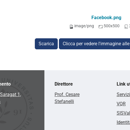
Facebook.png
image/png
500x500
Scarica
Clicca per vedere l'immagine alle
mento
Direttore
Link ut
Saragat 1,
Prof. Cesare
Serviz
a
Stefanelli
VQR
SISVa
Identit