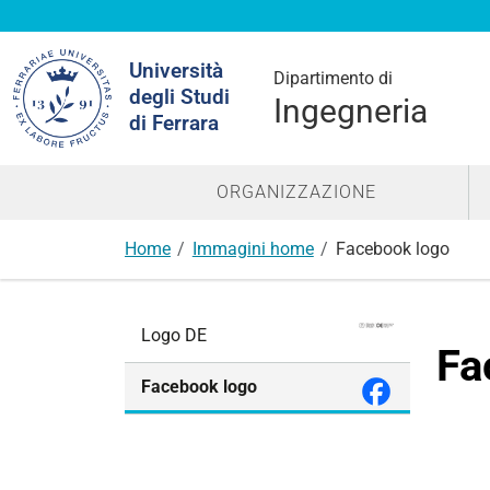
Cerca
Università
nel
Dipartimento di
degli Studi
sito
Ingegneria
di Ferrara
ORGANIZZAZIONE
Home
Immagini home
Facebook logo
N
Logo DE
a
Fa
v
Facebook logo
i
g
a
z