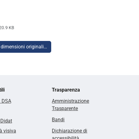
20.9 KB
 dimensioni originali…
ili
Trasparenza
i DSA
Amministrazione
Trasparente
Bandi
lDidat
à visiva
Dichiarazione di
accessibilità