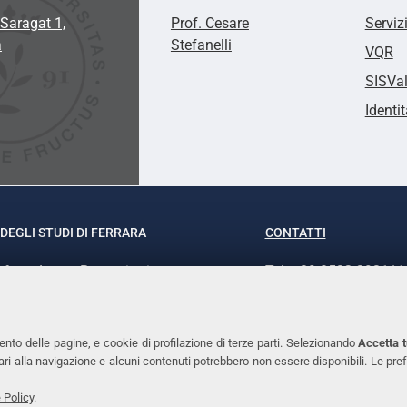
Saragat 1,
Prof. Cesare
Serviz
a
Stefanelli
VQR
SISVa
Identit
DEGLI STUDI DI FERRARA
CONTATTI
rof.ssa Laura Ramaciotti
Tel. +39 0532 293111
o Ariosto, 35 - 44121 Ferrara
Fax. +39 0532 29303
370382 - P.IVA 00434690384
PEC
ento delle pagine, e cookie di profilazione di terze parti. Selezionando
Accetta t
ssari alla navigazione e alcuni contenuti potrebbero non essere disponibili. Le
 Policy
.