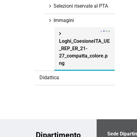
i
Selezioni riservate al PTA
o
n
Immagini
e
Loghi_CoesioneITA_UE
_REP_ER_21-
27_compatta_colore.p
ng
Didattica
Dipartimento
Sede Diparti