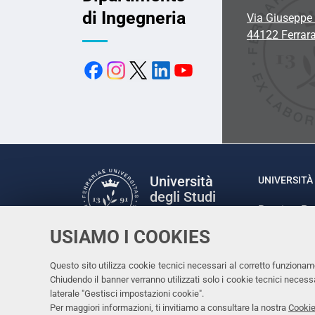
di Ingegneria
Via Giuseppe 
44122 Ferrar
Università
UNIVERSITÀ 
degli Studi
Rettrice: P
di Ferrara
via Ludovic
USIAMO I COOKIES
C.F. 80007
Seguici su
Questo sito utilizza cookie tecnici necessari al corretto funzionam
Facebook
Linkedin
Instagram
Youtube
Chiudendo il banner verranno utilizzati solo i cookie tecnici nece
laterale "Gestisci impostazioni cookie".
Per maggiori informazioni, ti invitiamo a consultare la nostra
Cookie