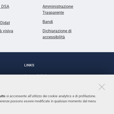
i DSA
Amministrazione
Trasparente
Bandi
lDidat
à visiva
Dichiarazione di
accessibilità
LINKS
Accessibilità
1
Dichiarazione di accessibilità
Protezione dati personali
utto
si acconsente all’utilizzo dei cookie analytics e di profilazione.
Cookies
 preferenze possono essere modificate in qualsiasi momento dal menu