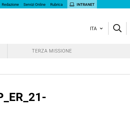
Redazione
Servizi Online
Rubrica
INTRANET
Cambia lingua
TERZA MISSIONE
P_ER_21-