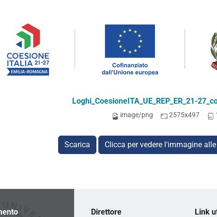
Loghi_CoesioneITA_UE_REP_ER_21-27_co
image/png
2575x497
Scarica
Clicca per vedere l'immagine alle
mento
Direttore
Link ut