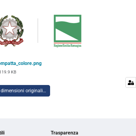
mpatta_colore.png
119.9 KB
 dimensioni originali…
ili
Trasparenza