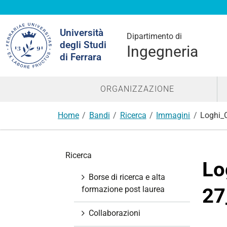
Cerca
Università
nel
Dipartimento di
degli Studi
sito
Ingegneria
di Ferrara
ORGANIZZAZIONE
Home
Bandi
Ricerca
Immagini
Loghi_
N
Ricerca
a
Lo
v
Borse di ricerca e alta
i
27
formazione post laurea
g
a
Collaborazioni
z