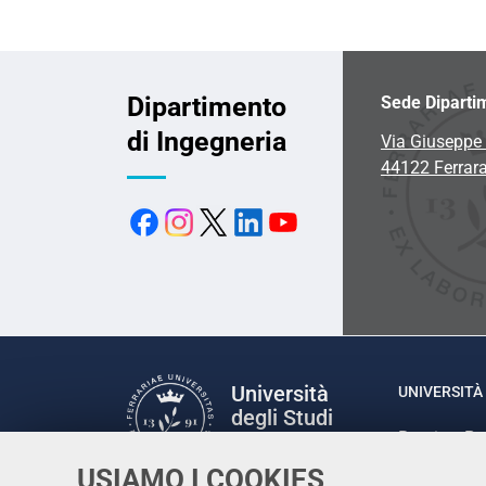
Dipartimento
Sede Diparti
di Ingegneria
Via Giuseppe 
44122 Ferrar
Università
UNIVERSITÀ 
degli Studi
Rettrice: P
di Ferrara
via Ludovic
USIAMO I COOKIES