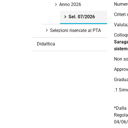
Numero
i
Anno 2026
o
Criteri 
Sel. 07/2026
n
Valutaz
e
Selezioni riservate al PTA
Colloq
Saragat
Didattica
sistemi
Non so
Approv
Gradua
.1 Sim
*Dalla 
Regola
04/06/