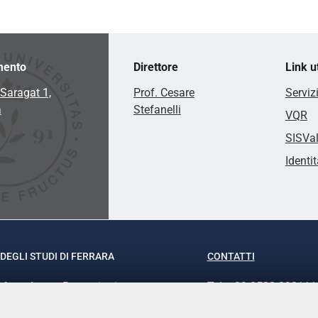
mento
Direttore
Link ut
Saragat 1,
Prof. Cesare
Serviz
a
Stefanelli
VQR
SISVa
Identit
DEGLI STUDI DI FERRARA
CONTATTI
rof.ssa Laura Ramaciotti
Tel. +39 0532 293111
o Ariosto, 35 - 44121 Ferrara
Fax. +39 0532 29303