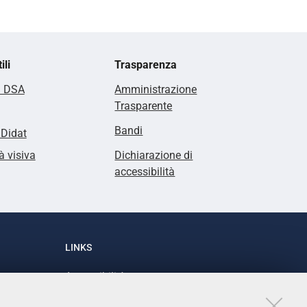
ili
Trasparenza
i DSA
Amministrazione
Trasparente
Bandi
lDidat
à visiva
Dichiarazione di
accessibilità
LINKS
Accessibilità
1
Dichiarazione di accessibilità