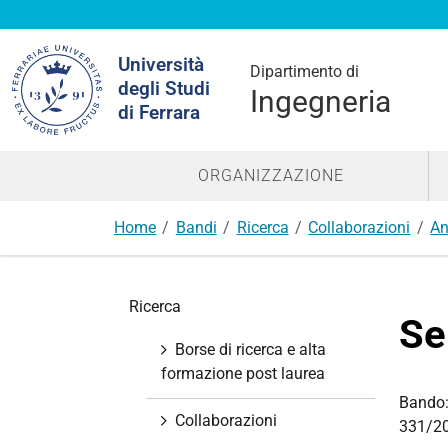
Cerca
Università
nel
Dipartimento di
degli Studi
sito
Ingegneria
di Ferrara
ORGANIZZAZIONE
Home
Bandi
Ricerca
Collaborazioni
An
N
Ricerca
a
Se
v
Borse di ricerca e alta
i
formazione post laurea
g
Bando
a
Collaborazioni
331/2
z