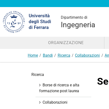
Cerca
Università
nel
Dipartimento di
degli Studi
sito
Ingegneria
di Ferrara
ORGANIZZAZIONE
Home
Bandi
Ricerca
Collaborazioni
An
N
Ricerca
a
Se
v
Borse di ricerca e alta
i
formazione post laurea
g
a
Collaborazioni
z