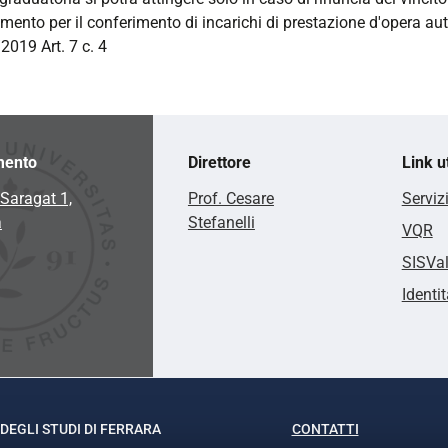
mento per il conferimento di incarichi di prestazione d'opera a
2019 Art. 7 c. 4
mento
Direttore
Link ut
Saragat 1,
Prof. Cesare
Serviz
a
Stefanelli
VQR
SISVa
Identit
DEGLI STUDI DI FERRARA
CONTATTI