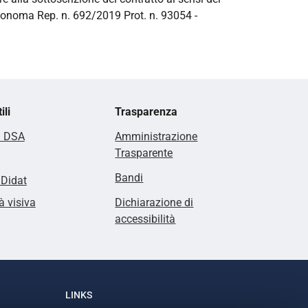
utonoma Rep. n. 692/2019 Prot. n. 93054 -
ili
Trasparenza
i DSA
Amministrazione
Trasparente
Bandi
lDidat
à visiva
Dichiarazione di
accessibilità
LINKS