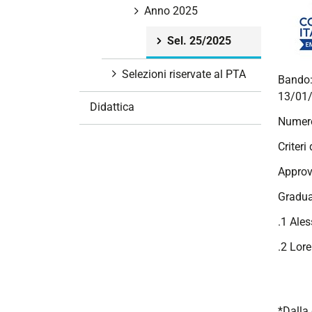
i
Anno 2025
o
Sel. 25/2025
n
e
Selezioni riservate al PTA
Bando
13/01/
Didattica
Numero
Criteri
Approv
Gradua
.1 Ales
.2 Lor
*Dalla 