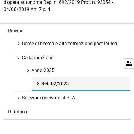
d'opera autonoma Rep. n. 692/2019 Prot. n. 93054 -
04/06/2019 Art. 7 c. 4
N
Ricerca
a
v
Borse di ricerca e alta formazione post laurea
i
g
Collaborazioni
a
z
Anno 2025
i
Sel. 07/2025
o
n
Selezioni riservate al PTA
e
Didattica