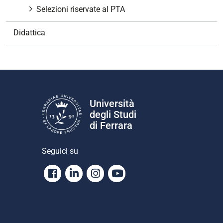
Selezioni riservate al PTA
e
Didattica
Università
degli Studi
di Ferrara
Seguici su
Facebook
Linkedin
Instagram
Youtube