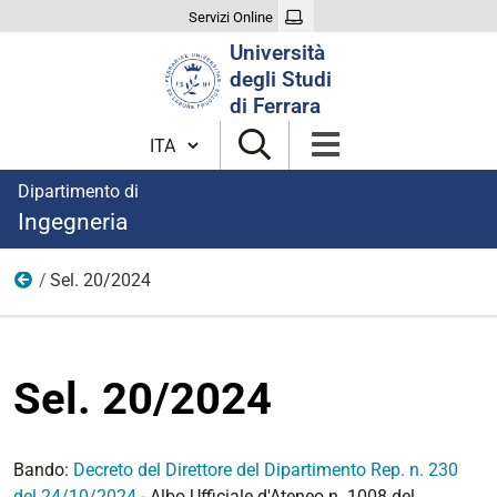
Servizi Online
Cerca
Università
nel
degli Studi
sito
di Ferrara
Cambia lingua
Dipartimento di
Ingegneria
Sel. 20/2024
Anno 2024
Sel. 20/2024
Bando:
Decreto del Direttore del Dipartimento Rep. n. 230
del 24/10/2024
- Albo Ufficiale d'Ateneo n. 1008 del