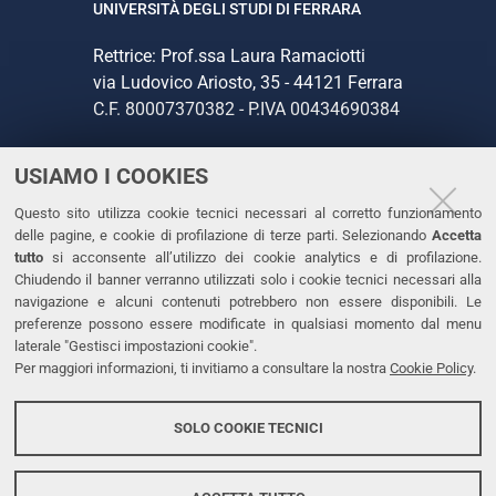
UNIVERSITÀ DEGLI STUDI DI FERRARA
Rettrice: Prof.ssa Laura Ramaciotti
via Ludovico Ariosto, 35 - 44121 Ferrara
C.F. 80007370382 - P.IVA 00434690384
USIAMO I COOKIES
CONTATTI
Questo sito utilizza cookie tecnici necessari al corretto funzionamento
Tel. +39 0532 293111
delle pagine, e cookie di profilazione di terze parti. Selezionando
Accetta
Fax. +39 0532 293031
tutto
si acconsente all’utilizzo dei cookie analytics e di profilazione.
PEC
Chiudendo il banner verranno utilizzati solo i cookie tecnici necessari alla
navigazione e alcuni contenuti potrebbero non essere disponibili. Le
preferenze possono essere modificate in qualsiasi momento dal menu
LINKS
laterale "Gestisci impostazioni cookie".
Per maggiori informazioni, ti invitiamo a consultare la nostra
Cookie Policy
.
Accessibilità
Dichiarazione di accessibilità
SOLO COOKIE TECNICI
Protezione dati personali
Cookies