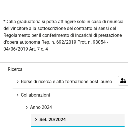
*Dalla graduatoria si potrà attingere solo in caso di rinuncia
del vincitore alla sottoscrizione del contratto ai sensi del
Regolamento per il conferimento di incarichi di prestazione
d'opera autonoma Rep. n. 692/2019 Prot. n. 93054 -
04/06/2019 Art. 7 c. 4
N
Ricerca
a
v
Borse di ricerca e alta formazione post laurea
i
g
Collaborazioni
a
z
Anno 2024
i
Sel. 20/2024
o
n