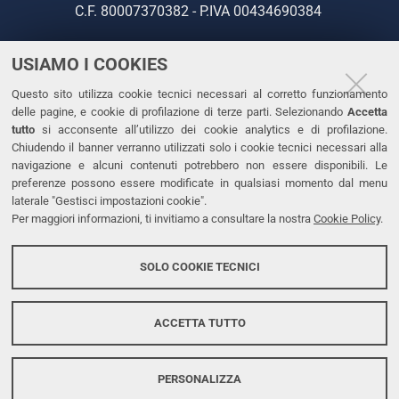
C.F. 80007370382 - P.IVA 00434690384
USIAMO I COOKIES
CONTATTI
Questo sito utilizza cookie tecnici necessari al corretto funzionamento
Tel. +39 0532 293111
delle pagine, e cookie di profilazione di terze parti. Selezionando
Accetta
Fax. +39 0532 293031
tutto
si acconsente all’utilizzo dei cookie analytics e di profilazione.
PEC
Chiudendo il banner verranno utilizzati solo i cookie tecnici necessari alla
navigazione e alcuni contenuti potrebbero non essere disponibili. Le
preferenze possono essere modificate in qualsiasi momento dal menu
LINKS
laterale "Gestisci impostazioni cookie".
Per maggiori informazioni, ti invitiamo a consultare la nostra
Cookie Policy
.
Accessibilità
Dichiarazione di accessibilità
SOLO COOKIE TECNICI
Protezione dati personali
Cookies
ACCETTA TUTTO
PERSONALIZZA
Copyright @ 2026, Università di Ferrara