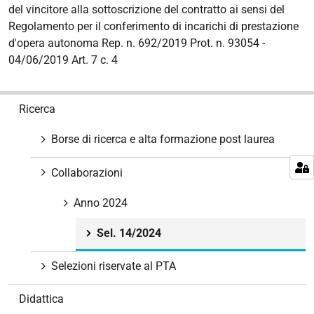
del vincitore alla sottoscrizione del contratto ai sensi del
Regolamento per il conferimento di incarichi di prestazione
d'opera autonoma Rep. n. 692/2019 Prot. n. 93054 -
04/06/2019 Art. 7 c. 4
N
Ricerca
a
v
Borse di ricerca e alta formazione post laurea
i
g
Collaborazioni
a
z
Anno 2024
i
Sel. 14/2024
o
n
Selezioni riservate al PTA
e
Didattica