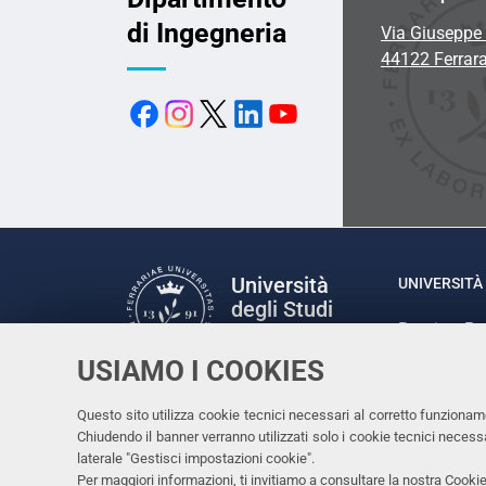
di Ingegneria
Via Giuseppe 
44122 Ferrar
Università
UNIVERSITÀ 
degli Studi
Rettrice: P
di Ferrara
via Ludovic
USIAMO I COOKIES
C.F. 80007
Seguici su
Questo sito utilizza cookie tecnici necessari al corretto funzionam
Facebook
Linkedin
Instagram
Youtube
Chiudendo il banner verranno utilizzati solo i cookie tecnici nece
laterale "Gestisci impostazioni cookie".
Per maggiori informazioni, ti invitiamo a consultare la nostra
Cookie