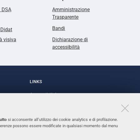
i DSA
Amministrazione
Trasparente
Bandi
lDidat
à visiva
Dichiarazione di
accessibilità
LINKS
Accessibilità
1
Dichiarazione di accessibilità
Protezione dati personali
utto
si acconsente all’utilizzo dei cookie analytics e di profilazione.
Cookies
 preferenze possono essere modificate in qualsiasi momento dal menu