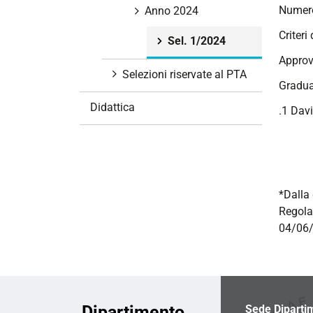
Numero
i
Anno 2024
o
Criteri
Sel. 1/2024
n
Approv
e
Selezioni riservate al PTA
Gradua
Didattica
.1 Davi
*Dalla 
Regola
04/06/
Dipartimento
Sede Diparti