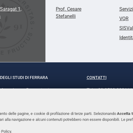
Saragat 1,
Prof. Cesare
Serviz
a
Stefanelli
VQR
SISVa
Identit
DEGLI STUDI DI FERRARA
CONTATTI
rof.ssa Laura Ramaciotti
Tel. +39 0532 293111
o Ariosto, 35 - 44121 Ferrara
Fax. +39 0532 29303
370382 - P.IVA 00434690384
PEC
ento delle pagine, e cookie di profilazione di terze parti. Selezionando
Accetta t
ssari alla navigazione e alcuni contenuti potrebbero non essere disponibili. Le
 Policy
.