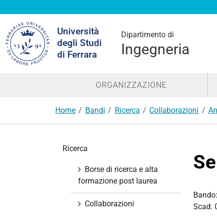
Cerca
Università
nel
Dipartimento di
degli Studi
sito
Ingegneria
di Ferrara
ORGANIZZAZIONE
Home
Bandi
Ricerca
Collaborazioni
An
N
Ricerca
a
Se
v
Borse di ricerca e alta
i
formazione post laurea
g
Bando
a
Collaborazioni
Scad. 
z