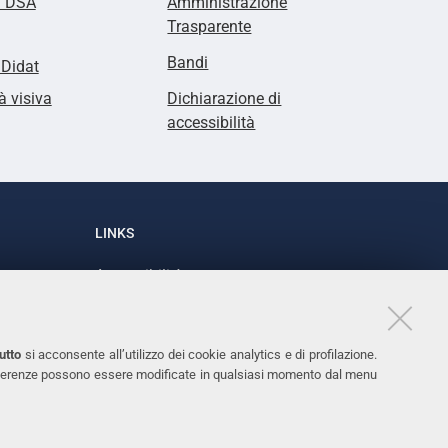
i DSA
Amministrazione
Trasparente
Bandi
lDidat
à visiva
Dichiarazione di
accessibilità
LINKS
Accessibilità
1
Dichiarazione di accessibilità
Protezione dati personali
utto
si acconsente all’utilizzo dei cookie analytics e di profilazione.
Cookies
 preferenze possono essere modificate in qualsiasi momento dal menu