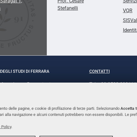
Saragat 1,
Prof. Cesare
Serviz
a
Stefanelli
VQR
SISVa
Identit
DEGLI STUDI DI FERRARA
CONTATTI
rof.ssa Laura Ramaciotti
Tel. +39 0532 293111
o Ariosto, 35 - 44121 Ferrara
Fax. +39 0532 29303
370382 - P.IVA 00434690384
PEC
ento delle pagine, e cookie di profilazione di terze parti. Selezionando
Accetta t
ssari alla navigazione e alcuni contenuti potrebbero non essere disponibili. Le
 Policy
.