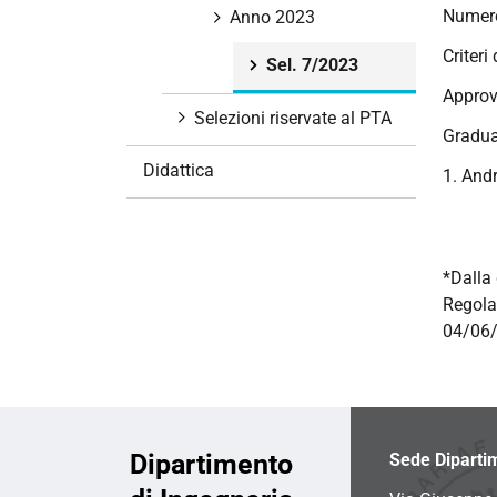
Numero
i
Anno 2023
o
Criteri 
Sel. 7/2023
n
Approv
e
Selezioni riservate al PTA
Gradua
Didattica
1. Andr
*Dalla 
Regola
04/06/
Dipartimento
Sede Diparti