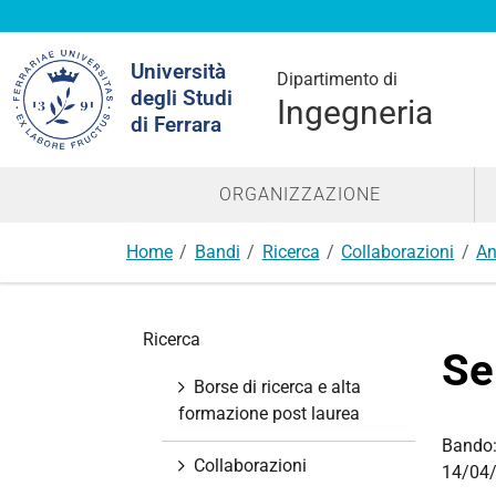
Cerca
Università
nel
Dipartimento di
degli Studi
sito
Ingegneria
di Ferrara
ORGANIZZAZIONE
Home
Bandi
Ricerca
Collaborazioni
An
N
Ricerca
a
Se
v
Borse di ricerca e alta
i
formazione post laurea
g
Bando
a
Collaborazioni
14/04/
z