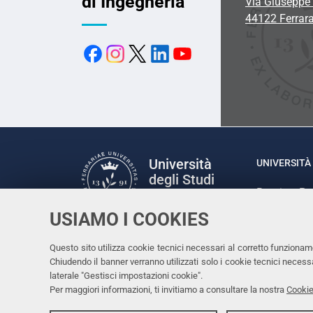
di Ingegneria
Via Giuseppe 
44122 Ferrar
Università
UNIVERSITÀ 
degli Studi
Rettrice: P
di Ferrara
via Ludovic
USIAMO I COOKIES
C.F. 80007
Seguici su
Questo sito utilizza cookie tecnici necessari al corretto funzionam
Facebook
Linkedin
Instagram
Youtube
Chiudendo il banner verranno utilizzati solo i cookie tecnici nece
laterale "Gestisci impostazioni cookie".
Per maggiori informazioni, ti invitiamo a consultare la nostra
Cookie