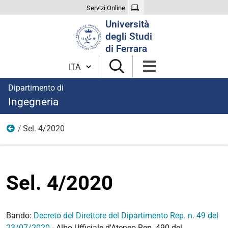
Servizi Online
Cerca
Università
nel
degli Studi
sito
di Ferrara
Cambia lingua
Dipartimento di
Ingegneria
Sel. 4/2020
Anno 2020
Sel. 4/2020
Bando:
Decreto del Direttore del Dipartimento Rep. n. 49 del
23/07/2020
- Albo Ufficiale d'Ateneo Rep. 490 del