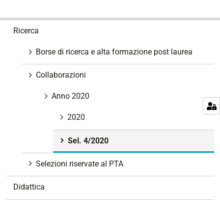
N
Ricerca
a
v
Borse di ricerca e alta formazione post laurea
i
g
Collaborazioni
a
z
Anno 2020
i
2020
o
n
Sel. 4/2020
e
Selezioni riservate al PTA
Didattica