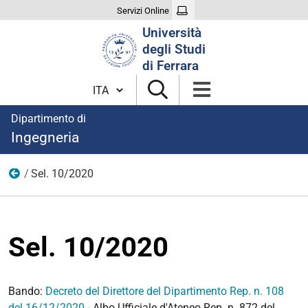
Servizi Online
Cerca
Università
nel
degli Studi
sito
di Ferrara
Cambia lingua
Dipartimento di
Ingegneria
Sel. 10/2020
Anno 2020
Sel. 10/2020
Bando:
Decreto del Direttore del Dipartimento Rep. n. 108
del 16/12/2020
- Albo Ufficiale d'Ateneo Rep. n. 872 del