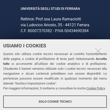
UNIVERSITÀ DEGLI STUDI DI FERRARA
Rettrice: Prof.ssa Laura Ramaciotti
via Ludovico Ariosto, 35 - 44121 Ferrara
C.F. 80007370382 - P.IVA 00434690384
USIAMO I COOKIES
CONTATTI
Questo sito utilizza cookie tecnici necessari al corretto funzionamento
Tel. +39 0532 293111
delle pagine, e cookie di profilazione di terze parti. Selezionando
Accetta
Fax. +39 0532 293031
tutto
si acconsente all’utilizzo dei cookie analytics e di profilazione.
PEC
Chiudendo il banner verranno utilizzati solo i cookie tecnici necessari alla
navigazione e alcuni contenuti potrebbero non essere disponibili. Le
preferenze possono essere modificate in qualsiasi momento dal menu
LINKS
laterale "Gestisci impostazioni cookie".
Per maggiori informazioni, ti invitiamo a consultare la nostra
Cookie Policy
.
Accessibilità
Dichiarazione di accessibilità
SOLO COOKIE TECNICI
Protezione dati personali