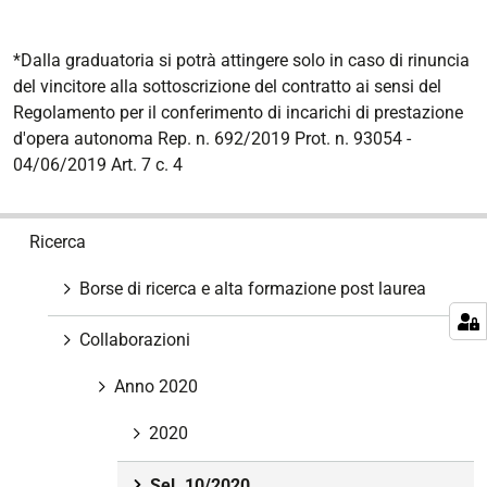
*Dalla graduatoria si potrà attingere solo in caso di rinuncia
del vincitore alla sottoscrizione del contratto ai sensi del
Regolamento per il conferimento di incarichi di prestazione
d'opera autonoma Rep. n. 692/2019 Prot. n. 93054 -
04/06/2019 Art. 7 c. 4
N
Ricerca
a
v
Borse di ricerca e alta formazione post laurea
i
g
Collaborazioni
a
z
Anno 2020
i
2020
o
n
Sel. 10/2020