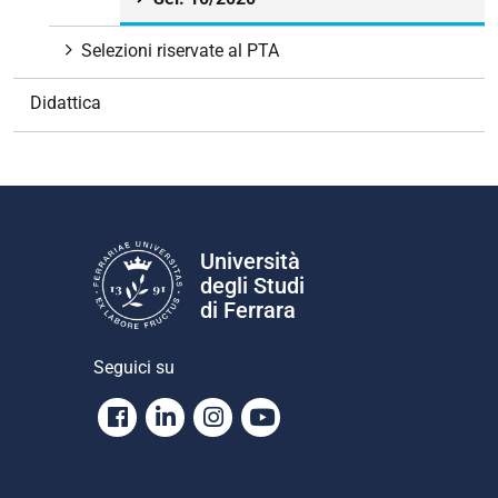
e
Selezioni riservate al PTA
Didattica
Università
degli Studi
di Ferrara
Seguici su
Facebook
Linkedin
Instagram
Youtube