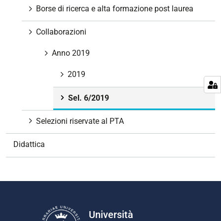
v
Borse di ricerca e alta formazione post laurea
i
g
Collaborazioni
a
z
Anno 2019
i
2019
o
n
Sel. 6/2019
e
Selezioni riservate al PTA
Didattica
Università