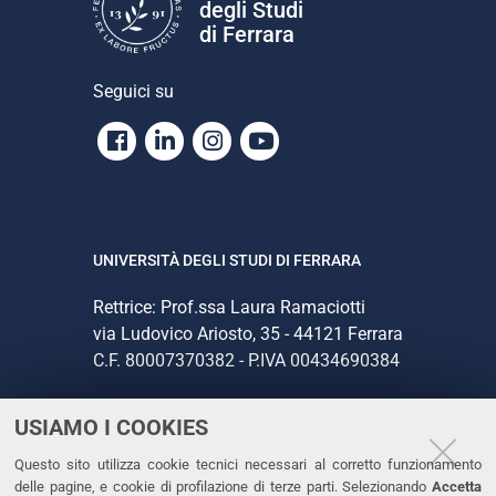
degli Studi
di Ferrara
Seguici su
Facebook
Linkedin
Instagram
Youtube
UNIVERSITÀ DEGLI STUDI DI FERRARA
Rettrice: Prof.ssa Laura Ramaciotti
via Ludovico Ariosto, 35 - 44121 Ferrara
C.F. 80007370382 - P.IVA 00434690384
USIAMO I COOKIES
CONTATTI
Questo sito utilizza cookie tecnici necessari al corretto funzionamento
Tel. +39 0532 293111
delle pagine, e cookie di profilazione di terze parti. Selezionando
Accetta