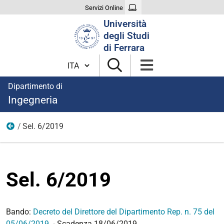
Servizi Online
Cerca
Università
nel
degli Studi
sito
di Ferrara
Cambia lingua
Dipartimento di
Ingegneria
Sel. 6/2019
Anno 2019
Sel. 6/2019
Bando:
Decreto del Direttore del Dipartimento Rep. n. 75 del
05/06/2019
- Scadenza 18/06/2019