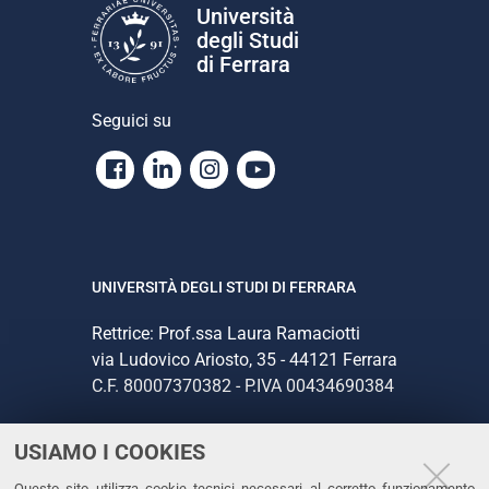
Università
degli Studi
di Ferrara
Seguici su
Facebook
Linkedin
Instagram
Youtube
UNIVERSITÀ DEGLI STUDI DI FERRARA
Rettrice: Prof.ssa Laura Ramaciotti
via Ludovico Ariosto, 35 - 44121 Ferrara
C.F. 80007370382 - P.IVA 00434690384
USIAMO I COOKIES
CONTATTI
Questo sito utilizza cookie tecnici necessari al corretto funzionamento