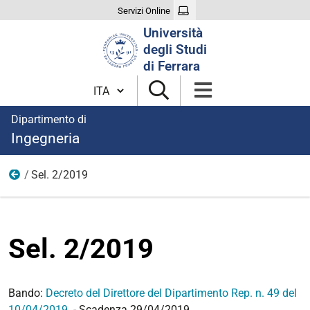
Servizi Online
Cerca
Università
nel
degli Studi
sito
di Ferrara
Cambia lingua
Dipartimento di
Ingegneria
Sel. 2/2019
Anno 2019
Sel. 2/2019
Bando:
Decreto del Direttore del Dipartimento Rep. n. 49 del
10/04/2019
- Scadenza 29/04/2019