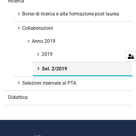
Ricerca
a
v
Borse di ricerca e alta formazione post laurea
i
g
Collaborazioni
a
z
Anno 2019
i
2019
o
n
Sel. 2/2019
e
Selezioni riservate al PTA
Didattica