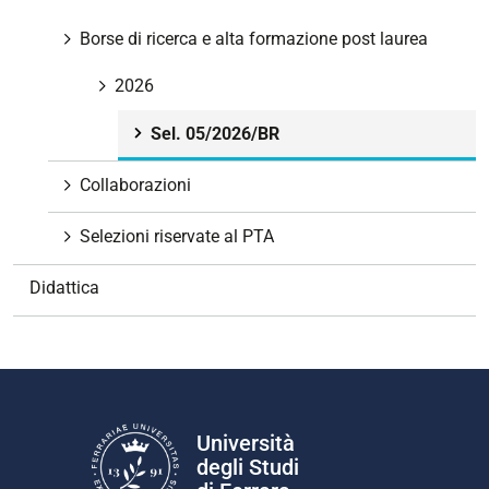
a
v
Borse di ricerca e alta formazione post laurea
i
g
2026
a
Sel. 05/2026/BR
z
i
Collaborazioni
o
n
Selezioni riservate al PTA
e
Didattica
Università
degli Studi