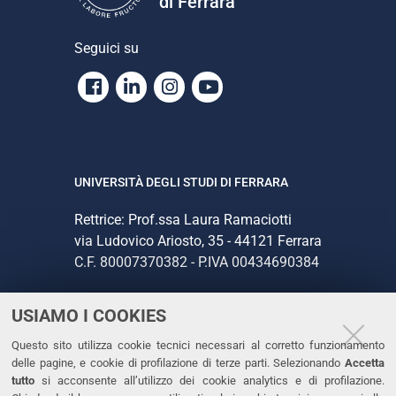
di Ferrara
Seguici su
Facebook
Linkedin
Instagram
Youtube
UNIVERSITÀ DEGLI STUDI DI FERRARA
Rettrice: Prof.ssa Laura Ramaciotti
via Ludovico Ariosto, 35 - 44121 Ferrara
C.F. 80007370382 - P.IVA 00434690384
USIAMO I COOKIES
CONTATTI
Questo sito utilizza cookie tecnici necessari al corretto funzionamento
Tel. +39 0532 293111
delle pagine, e cookie di profilazione di terze parti. Selezionando
Accetta
Fax. +39 0532 293031
tutto
si acconsente all’utilizzo dei cookie analytics e di profilazione.
PEC