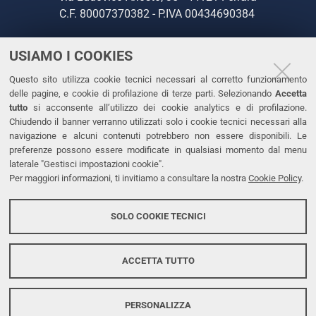
C.F. 80007370382 - P.IVA 00434690384
USIAMO I COOKIES
CONTATTI
Questo sito utilizza cookie tecnici necessari al corretto funzionamento
Tel. +39 0532 293111
delle pagine, e cookie di profilazione di terze parti. Selezionando
Accetta
Fax. +39 0532 293031
tutto
si acconsente all’utilizzo dei cookie analytics e di profilazione.
PEC
Chiudendo il banner verranno utilizzati solo i cookie tecnici necessari alla
navigazione e alcuni contenuti potrebbero non essere disponibili. Le
preferenze possono essere modificate in qualsiasi momento dal menu
LINKS
laterale "Gestisci impostazioni cookie".
Per maggiori informazioni, ti invitiamo a consultare la nostra
Cookie Policy
.
Accessibilità
Dichiarazione di accessibilità
SOLO COOKIE TECNICI
Protezione dati personali
Cookies
ACCETTA TUTTO
PERSONALIZZA
Copyright @ 2026, Università di Ferrara