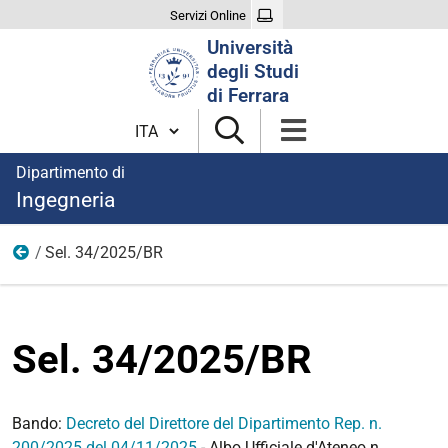
Servizi Online
Cerca
Università
nel
degli Studi
sito
di Ferrara
Cambia lingua
Dipartimento di
Ingegneria
Sel. 34/2025/BR
2025
Sel. 34/2025/BR
Bando:
Decreto del Direttore del Dipartimento Rep. n.
200/2025 del 04/11/2025
- Albo Ufficiale d'Ateneo n.