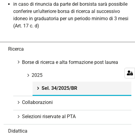
in caso di rinuncia da parte del borsista sarà possibile
conferire un’ulteriore borsa di ricerca al successivo
idoneo in graduatoria per un periodo minimo di 3 mesi
(Art. 17 c. d)
N
Ricerca
a
v
Borse di ricerca e alta formazione post laurea
i
g
2025
a
Sel. 34/2025/BR
z
i
Collaborazioni
o
n
Selezioni riservate al PTA
e
Didattica