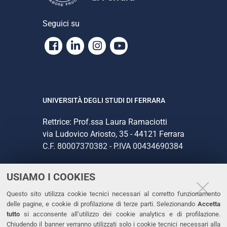
Seguici su
Facebook
Linkedin
Instagram
Youtube
UNIVERSITÀ DEGLI STUDI DI FERRARA
Rettrice: Prof.ssa Laura Ramaciotti
via Ludovico Ariosto, 35 - 44121 Ferrara
C.F. 80007370382 - P.IVA 00434690384
USIAMO I COOKIES
CONTATTI
Questo sito utilizza cookie tecnici necessari al corretto funzionamento
Tel. +39 0532 293111
delle pagine, e cookie di profilazione di terze parti. Selezionando
Accetta
Fax. +39 0532 293031
tutto
si acconsente all’utilizzo dei cookie analytics e di profilazione.
PEC
Chiudendo il banner verranno utilizzati solo i cookie tecnici necessari alla