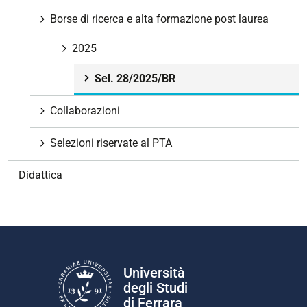
v
Borse di ricerca e alta formazione post laurea
i
g
2025
a
Sel. 28/2025/BR
z
i
Collaborazioni
o
n
Selezioni riservate al PTA
e
Didattica
Università
degli Studi
di Ferrara