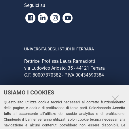
Seguici su
Facebook
Linkedin
Instagram
Youtube
UNIVERSITÀ DEGLI STUDI DI FERRARA
Rettrice: Prof.ssa Laura Ramaciotti
via Ludovico Ariosto, 35 - 44121 Ferrara
C.F. 80007370382 - P.IVA 00434690384
USIAMO I COOKIES
CONTATTI
Questo sito utilizza cookie tecnici necessari al corretto funzionamento
Tel. +39 0532 293111
delle pagine, e cookie di profilazione di terze parti. Selezionando
Accetta
Fax. +39 0532 293031
tutto
si acconsente all’utilizzo dei cookie analytics e di profilazione.
PEC
Chiudendo il banner verranno utilizzati solo i cookie tecnici necessari alla
navigazione e alcuni contenuti potrebbero non essere disponibili. Le