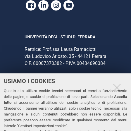
Facebook
Linkedin
Instagram
Youtube
UNIVERSITÀ DEGLI STUDI DI FERRARA
Rettrice: Prof.ssa Laura Ramaciotti
via Ludovico Ariosto, 35 - 44121 Ferrara
C.F. 80007370382 - P.IVA 00434690384
USIAMO I COOKIES
CONTATTI
Questo sito utilizza cookie tecnici necessari al corretto funzionamento
Tel. +39 0532 293111
delle pagine, e cookie di profilazione di terze parti. Selezionando
Accetta
Fax. +39 0532 293031
tutto
si acconsente all’utilizzo dei cookie analytics e di profilazione.
PEC
Chiudendo il banner verranno utilizzati solo i cookie tecnici necessari alla
navigazione e alcuni contenuti potrebbero non essere disponibili. Le
preferenze possono essere modificate in qualsiasi momento dal menu
LINKS
laterale "Gestisci impostazioni cookie".