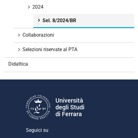
g
2024
a
Sel. 8/2024/BR
z
i
Collaborazioni
o
n
Selezioni riservate al PTA
e
Didattica
Università
degli Studi
di Ferrara
Seguici su