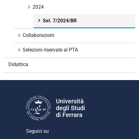
g
2024
a
Sel. 7/2024/BR
z
i
Collaborazioni
o
n
Selezioni riservate al PTA
e
Didattica
Università
degli Studi
di Ferrara
Seguici su