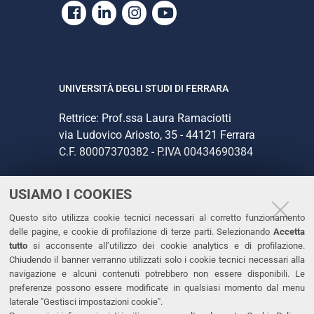
Facebook
Linkedin
Instagram
Youtube
UNIVERSITÀ DEGLI STUDI DI FERRARA
Rettrice: Prof.ssa Laura Ramaciotti
via Ludovico Ariosto, 35 - 44121 Ferrara
C.F. 80007370382 - P.IVA 00434690384
USIAMO I COOKIES
CONTATTI
Questo sito utilizza cookie tecnici necessari al corretto funzionamento
Tel. +39 0532 293111
delle pagine, e cookie di profilazione di terze parti. Selezionando
Accetta
Fax. +39 0532 293031
tutto
si acconsente all’utilizzo dei cookie analytics e di profilazione.
PEC
Chiudendo il banner verranno utilizzati solo i cookie tecnici necessari alla
navigazione e alcuni contenuti potrebbero non essere disponibili. Le
preferenze possono essere modificate in qualsiasi momento dal menu
LINKS
laterale "Gestisci impostazioni cookie".