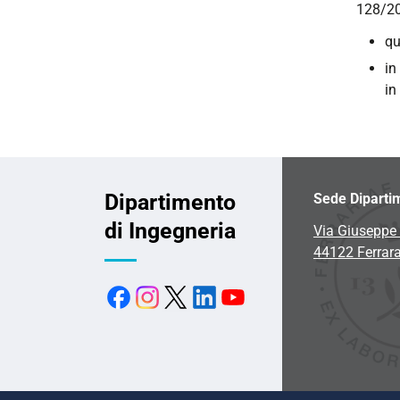
128/20
qu
in
in
Dipartimento
Sede Diparti
di Ingegneria
Via Giuseppe 
44122 Ferrar