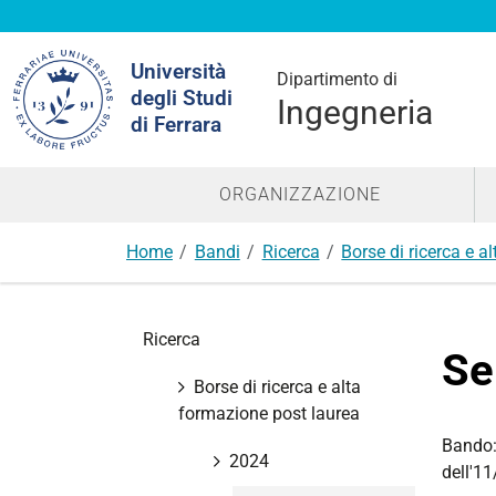
Cerca
Università
nel
Dipartimento di
degli Studi
sito
Ingegneria
di Ferrara
ORGANIZZAZIONE
Home
Bandi
Ricerca
Borse di ricerca e a
N
Ricerca
a
Se
v
Borse di ricerca e alta
i
formazione post laurea
g
Bando
a
2024
dell'1
z