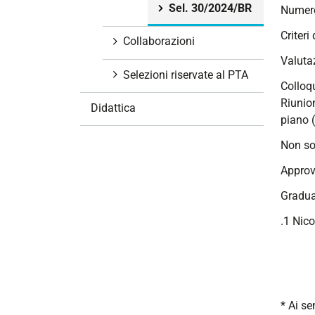
Sel. 30/2024/BR
Numero
i
o
Criteri 
Collaborazioni
n
Valutaz
e
Selezioni riservate al PTA
Colloqu
Riunio
Didattica
piano 
Non so
Approv
Gradua
.1 Nico
* Ai se