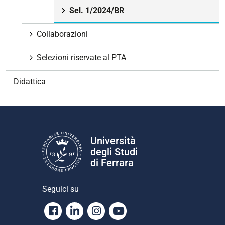
a
Sel. 1/2024/BR
z
i
Collaborazioni
o
n
Selezioni riservate al PTA
e
Didattica
Università
degli Studi
di Ferrara
Seguici su
Facebook
Linkedin
Instagram
Youtube