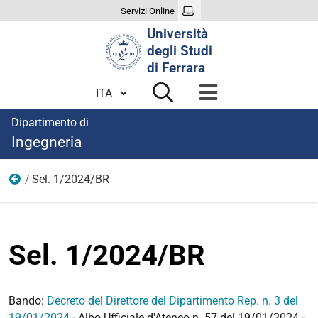
Servizi Online
Cerca
Università
nel
degli Studi
sito
di Ferrara
Cambia lingua
Dipartimento di
Ingegneria
Sel. 1/2024/BR
2024
Sel. 1/2024/BR
Bando:
Decreto del Direttore del Dipartimento Rep. n. 3 del
19/01/2024
- Albo Ufficiale d'Ateneo n. 57 del 19/01/2024 -