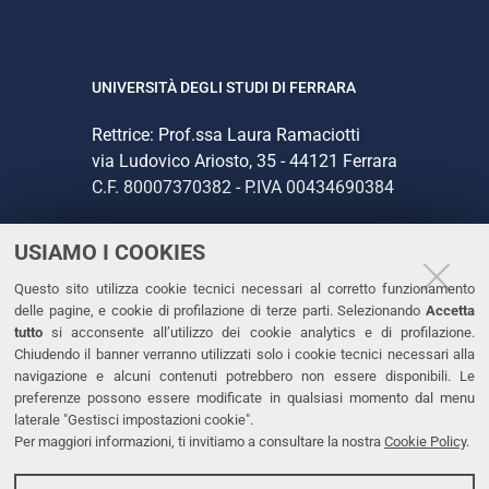
UNIVERSITÀ DEGLI STUDI DI FERRARA
Rettrice: Prof.ssa Laura Ramaciotti
via Ludovico Ariosto, 35 - 44121 Ferrara
C.F. 80007370382 - P.IVA 00434690384
USIAMO I COOKIES
CONTATTI
Questo sito utilizza cookie tecnici necessari al corretto funzionamento
Tel. +39 0532 293111
delle pagine, e cookie di profilazione di terze parti. Selezionando
Accetta
Fax. +39 0532 293031
tutto
si acconsente all’utilizzo dei cookie analytics e di profilazione.
PEC
Chiudendo il banner verranno utilizzati solo i cookie tecnici necessari alla
navigazione e alcuni contenuti potrebbero non essere disponibili. Le
preferenze possono essere modificate in qualsiasi momento dal menu
LINKS
laterale "Gestisci impostazioni cookie".
Per maggiori informazioni, ti invitiamo a consultare la nostra
Cookie Policy
.
Accessibilità