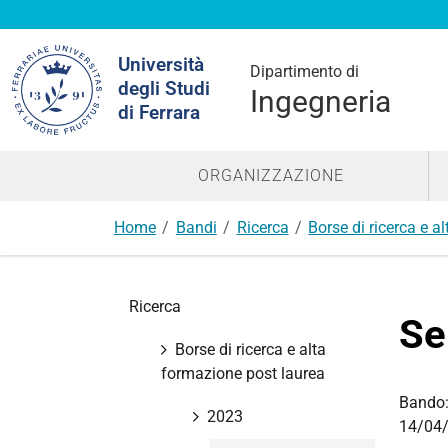
Cerca
Università
nel
Dipartimento di
degli Studi
sito
Ingegneria
di Ferrara
ORGANIZZAZIONE
Home
Bandi
Ricerca
Borse di ricerca e a
N
Ricerca
a
Se
v
Borse di ricerca e alta
i
formazione post laurea
g
Bando
a
2023
14/04/
z