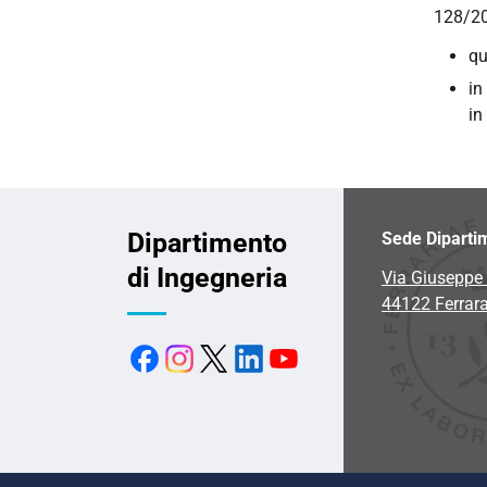
128/20
qu
in
in
Dipartimento
Sede Diparti
di Ingegneria
Via Giuseppe 
44122 Ferrar