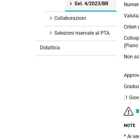
Sel. 4/2023/BR
Numero
i
o
Valutaz
Collaborazioni
n
Criteri
e
Selezioni riservate al PTA
Colloqu
(Piano 
Didattica
Non so
Approva
Gradua
.1 Gior
NOTE
* Ai se