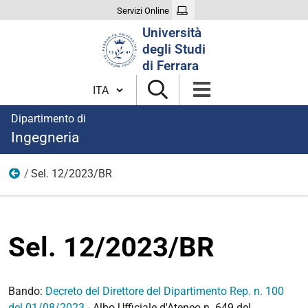
Servizi Online
Cerca
Università
nel
degli Studi
sito
di Ferrara
Cambia lingua
Dipartimento di
Ingegneria
Sel. 12/2023/BR
2023
Sel. 12/2023/BR
Bando:
Decreto del Direttore del Dipartimento Rep. n. 100
del 01/08/2023
- Albo Ufficiale d'Ateneo n. 649 del