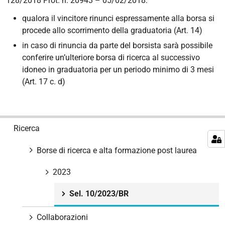
128/2018 Prot. n. 20943 – 05/02/2018:
qualora il vincitore rinunci espressamente alla borsa si
procede allo scorrimento della graduatoria (Art. 14)
in caso di rinuncia da parte del borsista sarà possibile
conferire un’ulteriore borsa di ricerca al successivo
idoneo in graduatoria per un periodo minimo di 3 mesi
(Art. 17 c. d)
N
Ricerca
a
v
Borse di ricerca e alta formazione post laurea
i
g
2023
a
Sel. 10/2023/BR
z
i
Collaborazioni
o