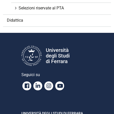
n
Selezioni riservate al PTA
e
Didattica
Università
degli Studi
di Ferrara
Seguici su
Facebook
Linkedin
Instagram
Youtube
UNIVERSITÀ DEGLI STUDI DI FERRARA