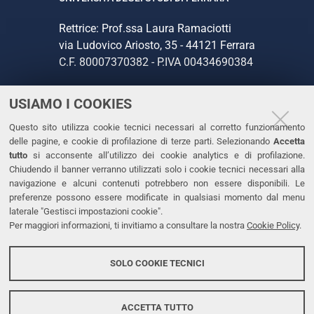
Rettrice: Prof.ssa Laura Ramaciotti
via Ludovico Ariosto, 35 - 44121 Ferrara
C.F. 80007370382 - P.IVA 00434690384
USIAMO I COOKIES
CONTATTI
Questo sito utilizza cookie tecnici necessari al corretto funzionamento
Tel. +39 0532 293111
delle pagine, e cookie di profilazione di terze parti. Selezionando
Accetta
Fax. +39 0532 293031
tutto
si acconsente all’utilizzo dei cookie analytics e di profilazione.
PEC
Chiudendo il banner verranno utilizzati solo i cookie tecnici necessari alla
navigazione e alcuni contenuti potrebbero non essere disponibili. Le
preferenze possono essere modificate in qualsiasi momento dal menu
LINKS
laterale "Gestisci impostazioni cookie".
Per maggiori informazioni, ti invitiamo a consultare la nostra
Cookie Policy
.
Accessibilità
Dichiarazione di accessibilità
SOLO COOKIE TECNICI
Protezione dati personali
Cookies
ACCETTA TUTTO