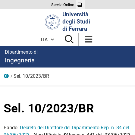
Servizi Online
Cerca
Università
nel
degli Studi
sito
di Ferrara
Cambia lingua
Dipartimento di
Ingegneria
Sel. 10/2023/BR
2023
Sel. 10/2023/BR
Bando:
Decreto del Direttore del Dipartimento Rep. n. 84 del
06/06/2023
- Albo Ufficiale d'Ateneo n. 441 dell'08/06/2023