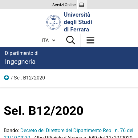
Servizi Online
Cerca
Università
nel
degli Studi
sito
di Ferrara
Cambia lingua
Dipartimento di
Ingegneria
Sel. B12/2020
2020
Sel. B12/2020
Bando:
Decreto del Direttore del Dipartimento Rep . n. 76 del
12/10/2020
- Albo Ufficiale d'Ateneo n. 689 del 12/10/2020