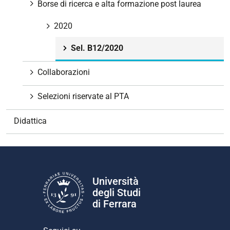
v
Borse di ricerca e alta formazione post laurea
i
g
2020
a
Sel. B12/2020
z
i
Collaborazioni
o
n
Selezioni riservate al PTA
e
Didattica
Università
degli Studi
di Ferrara