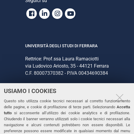
Seguici su
Facebook
Linkedin
Instagram
Youtube
UNIVERSITÀ DEGLI STUDI DI FERRARA
Rettrice: Prof.ssa Laura Ramaciotti
via Ludovico Ariosto, 35 - 44121 Ferrara
C.F. 80007370382 - P.IVA 00434690384
USIAMO I COOKIES
CONTATTI
Questo sito utilizza cookie tecnici necessari al corretto funzionamento
Tel. +39 0532 293111
delle pagine, e cookie di profilazione di terze parti. Selezionando
Accetta
Fax. +39 0532 293031
tutto
si acconsente all’utilizzo dei cookie analytics e di profilazione.
PEC
Chiudendo il banner verranno utilizzati solo i cookie tecnici necessari alla
navigazione e alcuni contenuti potrebbero non essere disponibili. Le
preferenze possono essere modificate in qualsiasi momento dal menu