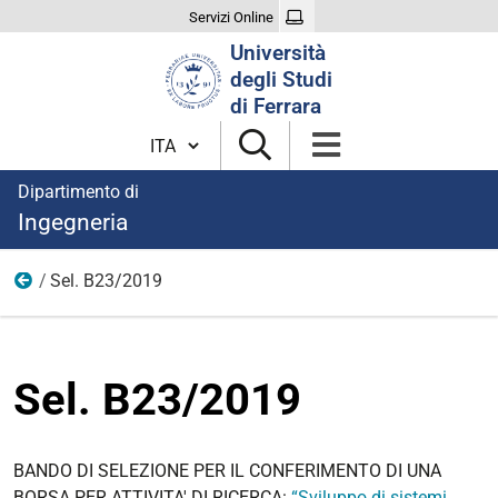
Servizi Online
Cerca
Università
nel
degli Studi
sito
di Ferrara
Cambia lingua
Dipartimento di
Ingegneria
Sel. B23/2019
2019
Sel. B23/2019
BANDO DI SELEZIONE PER IL CONFERIMENTO DI UNA
BORSA PER ATTIVITA' DI RICERCA:
“Sviluppo di sistemi