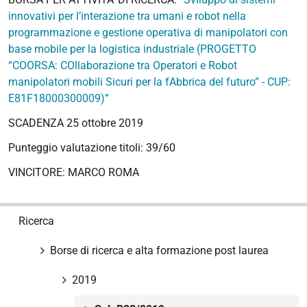
innovativi per l’interazione tra umani e robot nella
programmazione e gestione operativa di manipolatori con
base mobile per la logistica industriale (PROGETTO
“COORSA: COllaborazione tra Operatori e Robot
manipolatori mobili Sicuri per la fAbbrica del futuro” - CUP:
E81F18000300009)”
SCADENZA 25 ottobre 2019
Punteggio valutazione titoli: 39/60
VINCITORE: MARCO ROMA
N
Ricerca
a
v
Borse di ricerca e alta formazione post laurea
i
g
2019
a