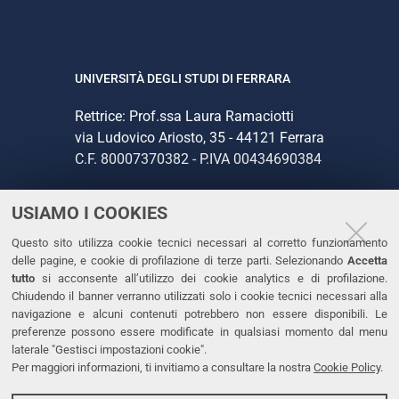
UNIVERSITÀ DEGLI STUDI DI FERRARA
Rettrice: Prof.ssa Laura Ramaciotti
via Ludovico Ariosto, 35 - 44121 Ferrara
C.F. 80007370382 - P.IVA 00434690384
USIAMO I COOKIES
CONTATTI
Questo sito utilizza cookie tecnici necessari al corretto funzionamento
Tel. +39 0532 293111
delle pagine, e cookie di profilazione di terze parti. Selezionando
Accetta
Fax. +39 0532 293031
tutto
si acconsente all’utilizzo dei cookie analytics e di profilazione.
PEC
Chiudendo il banner verranno utilizzati solo i cookie tecnici necessari alla
navigazione e alcuni contenuti potrebbero non essere disponibili. Le
preferenze possono essere modificate in qualsiasi momento dal menu
LINKS
laterale "Gestisci impostazioni cookie".
Per maggiori informazioni, ti invitiamo a consultare la nostra
Cookie Policy
.
Accessibilità