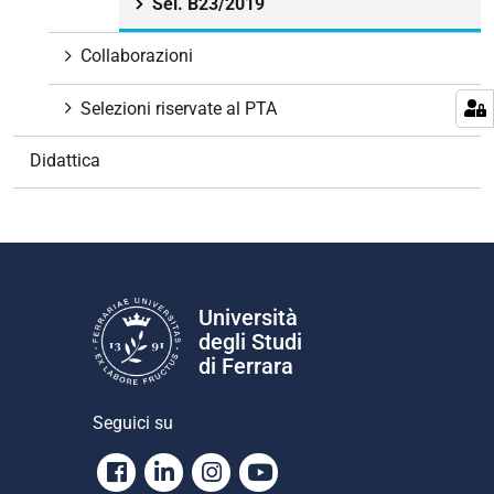
Sel. B23/2019
z
i
Collaborazioni
o
n
Selezioni riservate al PTA
e
Didattica
Università
degli Studi
di Ferrara
Seguici su
Facebook
Linkedin
Instagram
Youtube