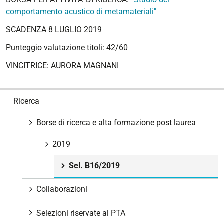
comportamento acustico di metamateriali"
SCADENZA 8 LUGLIO 2019
Punteggio valutazione titoli: 42/60
VINCITRICE: AURORA MAGNANI
N
Ricerca
a
v
Borse di ricerca e alta formazione post laurea
i
g
2019
a
Sel. B16/2019
z
i
Collaborazioni
o
n
Selezioni riservate al PTA
e