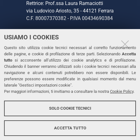
Rettrice: Prof.ssa Laura Ramaciotti
via Ludovico Ariosto, 35 - 44121 Ferrara
C.F. 80007370382 - P.IVA 00434690384
USIAMO I COOKIES
CONTATTI
Questo sito utilizza cookie tecnici necessari al corretto funzionamento
Tel. +39 0532 293111
delle pagine, e cookie di profilazione di terze parti. Selezionando
Accetta
Fax. +39 0532 293031
tutto
si acconsente all’utilizzo dei cookie analytics e di profilazione.
PEC
Chiudendo il banner verranno utilizzati solo i cookie tecnici necessari alla
navigazione e alcuni contenuti potrebbero non essere disponibili. Le
preferenze possono essere modificate in qualsiasi momento dal menu
LINKS
laterale "Gestisci impostazioni cookie".
Per maggiori informazioni, ti invitiamo a consultare la nostra
Cookie Policy
.
Accessibilità
Dichiarazione di accessibilità
SOLO COOKIE TECNICI
Protezione dati personali
Cookies
ACCETTA TUTTO