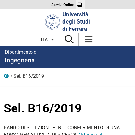
Servizi Online
Cerca
Università
nel
degli Studi
sito
di Ferrara
Cambia lingua
Dipartimento di
Ingegneria
Sel. B16/2019
2019
Sel. B16/2019
BANDO DI SELEZIONE PER IL CONFERIMENTO DI UNA
BORSA PER ATTIVITA' DI RICERCA:
“Studio del