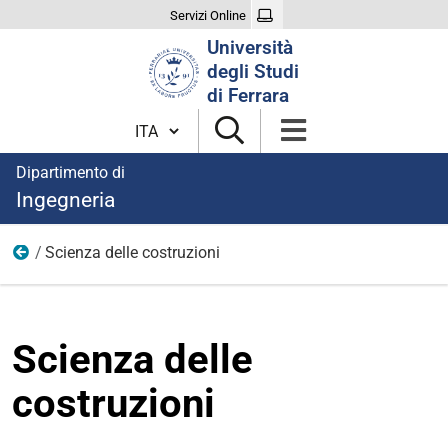
Servizi Online
Cerca
Università
nel
degli Studi
sito
di Ferrara
Cambia lingua
Dipartimento di
Ingegneria
Scienza delle costruzioni
Area Industriale
Scienza delle
costruzioni