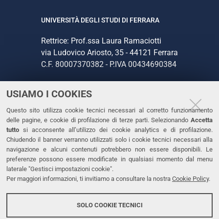
UNIVERSITÀ DEGLI STUDI DI FERRARA
Rettrice: Prof.ssa Laura Ramaciotti
via Ludovico Ariosto, 35 - 44121 Ferrara
C.F. 80007370382 - P.IVA 00434690384
USIAMO I COOKIES
CONTATTI
Questo sito utilizza cookie tecnici necessari al corretto funzionamento
Tel. +39 0532 293111
delle pagine, e cookie di profilazione di terze parti. Selezionando
Accetta
Fax. +39 0532 293031
tutto
si acconsente all’utilizzo dei cookie analytics e di profilazione.
PEC
Chiudendo il banner verranno utilizzati solo i cookie tecnici necessari alla
navigazione e alcuni contenuti potrebbero non essere disponibili. Le
preferenze possono essere modificate in qualsiasi momento dal menu
LINKS
laterale "Gestisci impostazioni cookie".
Per maggiori informazioni, ti invitiamo a consultare la nostra
Cookie Policy
.
Accessibilità
Dichiarazione di accessibilità
SOLO COOKIE TECNICI
Protezione dati personali