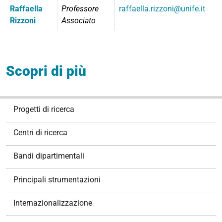
Raffaella
Professore
raffaella.rizzoni@unife.it
Rizzoni
Associato
Scopri di più
N
Progetti di ricerca
a
v
Centri di ricerca
i
g
Bandi dipartimentali
a
z
Principali strumentazioni
i
o
Internazionalizzazione
n