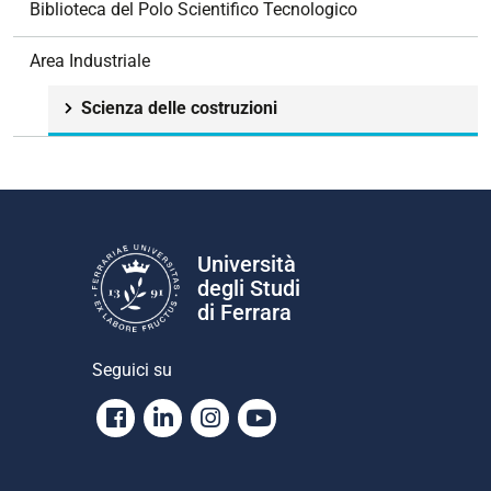
e
Biblioteca del Polo Scientifico Tecnologico
Area Industriale
Scienza delle costruzioni
Università
degli Studi
di Ferrara
Seguici su
Facebook
Linkedin
Instagram
Youtube